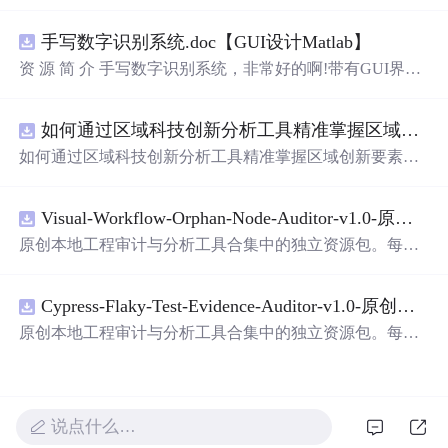
深深的喜爱和温柔，适合用来向爱人传递心中的情感。这
些短句不仅表达了作者对爱情的独特见解，也展示了情感
手写数字识别系统.doc【GUI设计Matlab】
细腻的一面，让人感受到爱情的美好和力量。
资 源 简 介 手写数字识别系统，非常好的啊!带有GUI界
面，使用方便! 详 情
说
明 用这个手写数字识别系统，你可
以轻松地识别手写数字。这个系统不仅功能强大，而且还
如何通过区域科技创新分析工具精准掌握区域创新要素分布与产业链融合现状？.docx
带有直观的图形用户界面（GUI），非常容易使用。你只
需要将手写数字输入系统，它将立即给出准确的识别结
如何通过区域科技创新分析工具精准掌握区域创新要素分
果。这个系统可以在各种场景中使用，无论是学校、工作
布与产业链融合现状？
还是日常生活，都能为你提供快速和准确的识别服务。它
是一个非常方便和实用的工具，你一定会喜欢它的！
Visual-Workflow-Orphan-Node-Auditor-v1.0-原创源码与文档.zip
原创本地工程审计与分析工具合集中的独立资源包。每个
ZIP包含完整源码、3项自动化测试、可复现合成示例、离
线HTML、JSON与SVG报告、1080×720真实运行效果图、
Cypress-Flaky-Test-Evidence-Auditor-v1.0-原创源码与文档.zip
README、运行
说
明、功能清单、MIT License及原创与授
权声明。解压后进入project目录，执行npm test验证算法，
原创本地工程审计与分析工具合集中的独立资源包。每个
执行npm run report生成报告，也可通过本地静态服务器打
ZIP包含完整源码、3项自动化测试、可复现合成示例、离
开网页。运行时零第三方依赖，不包含热点产品或开源项
线HTML、JSON与SVG报告、1080×720真实运行效果图、
目源码、Logo、官方截图、论文、生产日志或其他受限素
README、运行
说
明、功能清单、MIT License及原创与授
材。适合前端开发、AI应用工程、测试审计和课程实践。
权声明。解压后进入project目录，执行npm test验证算法，
说点什么…
执行npm run report生成报告，也可通过本地静态服务器打