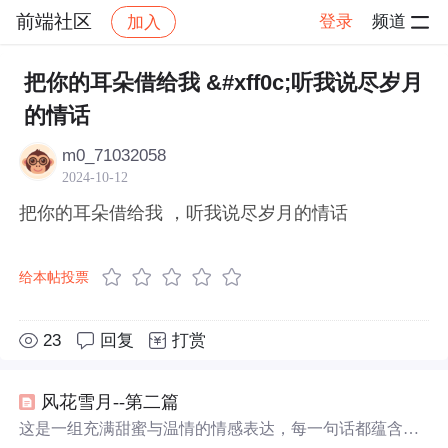
前端社区
登录
频道
加入
帖子详情
社区
前端社区
感慨
把你的耳朵借给我 &#xff0c;听我说尽岁月
的情话
m0_71032058
2024-10-12
把你的耳朵借给我 ，听我说尽岁月的情话
给本帖投票
23
回复
打赏
风花雪月--第二篇
这是一组充满甜蜜与温情的情感表达，每一句话都蕴含着