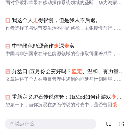
面对谷歌和苹果在移动操作系统领域的垄断，华为鸿蒙能
否借助万物互联时代实现弯道超车？文章分析了鸿蒙面临
的机遇与挑战，指出谷歌Fuchsia和苹果HomeOS进展
缓慢
我这个人
走
得很慢，但是我从不后退。
，为鸿蒙提供了发展空间。
作者选择了与快节奏生活不同的路径，主张慢慢前行，认
为真正的成功在于旅程本身，而非快速到达目标。他强调
耐心、成长和内心的满足感，认为慢速前进能让人
更好
地
中非绿色能源合作
走
深
走
实
欣赏生活，建立深层次的联系，并最终实现真正的成就。
中国与非洲国家在绿色能源领域的合作取得显著成果，聚
焦清洁能源产业和基础设施建设，推动了非洲绿色转型。
《中非应对气候变化合作宣言》强调深化合作，中国承诺
分岔口||五月你会变好吗？
坚定
、温和、有力量的前行~
扩大对非投资，非洲国家如肯尼亚大力发展可再生能源，
预示着广阔的合作前景。
文章讲述了个人在项目管理中遇到的拖延与计划困境，强
调实际行动的重要性；在团队合作中认识到沟通耐心和温
柔心态的价值；在生活中学习降低道德标准以应对负能
重新定义炉石传说体验：HsMod如何让游戏
变得
更
量，以及在人际关系中的处理策略；同时，提到了在感情
中如何
更好
地表达关心和处理情绪波动。作者通过反思这
想象一下，当你沉浸在炉石传说的对战中，是否曾因
缓慢
些经历，寻求五月及未来的成长与改进。,
的动画而焦急等待？是否希望更流畅地管理你的卡牌收
藏？现在，一个名为HsMod的开源项目正在悄然改变这一
切。这不是一个简单的插件，而是一套完整的游戏体验增
说点什么…
强方案，它让炉石传说
变得
更加智能、高效且个性化。 ##