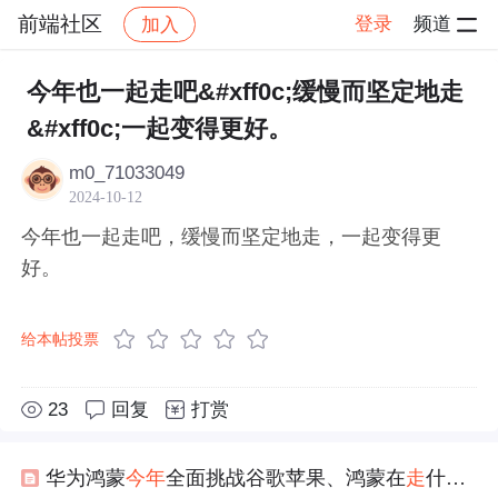
前端社区
登录
频道
加入
帖子详情
社区
前端社区
感慨
今年也一起走吧&#xff0c;缓慢而坚定地走
&#xff0c;一起变得更好。
m0_71033049
2024-10-12
今年也一起走吧，缓慢而坚定地走，一起变得更
好。
给本帖投票
23
回复
打赏
华为鸿蒙
今年
全面挑战谷歌苹果、鸿蒙在
走
什么路线？