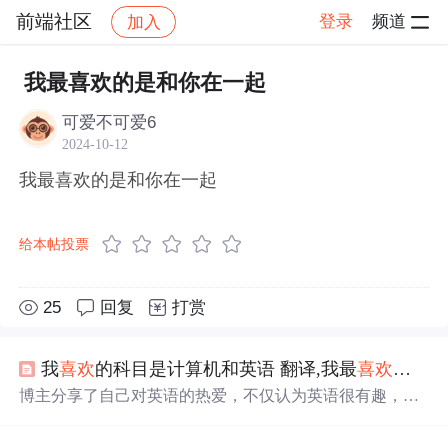
前端社区
登录
频道
加入
帖子详情
社区
前端社区
感慨
我最喜欢的是和你在一起
可爱不可爱6
2024-10-12
我最喜欢的是和你在一起
给本帖投票
25
回复
打赏
我
喜欢
的科目是计算机和英语 翻译,我最
喜欢
的科目
博主分享了自己对英语的热爱，不仅认为英语很有趣，还
经常与同学用英语交流，并提及英语是其最
喜欢
的科目之
一。此外，博主的学习态度认真，对音乐也同样感兴趣。