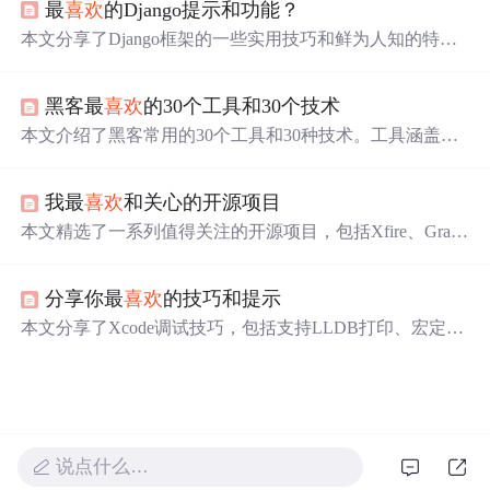
最
喜欢
的Django提示和功能？
本文分享了Django框架的一些实用技巧和鲜为人知的特
性，包括如何在Bash shell中使用Django bash completion脚
本来自动完成django-admin.py和manage.py命令，利用上下
黑客最
喜欢
的30个工具和30个技术
文处理器在每个响应中自动包含特定变量，以及如何利用
信号在特定事件发生时执行任务。
本文介绍了黑客常用的30个工具和30种技术。工具涵盖渗
透测试、网络扫描、流量分析等类别，如Metasploit Frame
work、Nmap等；技术包括后门植入、DDoS攻击、SQL注
我最
喜欢
和关心的开源项目
入等，涉及权限维持、资源耗尽、Web漏洞等方面，并给
出了相应的原理、案例和防御方法。
本文精选了一系列值得关注的开源项目，包括Xfire、Grail
s、Drools等，这些项目虽不如Spring、Hibernate那样广为人
知，但在特定领域内展现出了独特的价值和技术优势。
分享你最
喜欢
的技巧和提示
本文分享了Xcode调试技巧，包括支持LLDB打印、宏定义
检测block及多种Objective-C编程技巧，如内存优化、自定
义弱关联对象、动态调用block等。
说点什么…