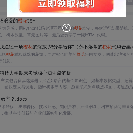
发表回
场浪漫的
樱花
旅~
景为灵感，用Python代码实现不同效果的
樱花
绘制，每次运行结果随机。
、树木数量、背景图片等，最后还分享了一段HTML代码。
“我途径一场
樱花
的绽放 想分享给你”（永不落幕的
樱花
代码合集
包括
樱花
树和飘落的花瓣，同时配合唯美的
樱花
告白文案，创造出浪漫的
创意。,
南科技大学期末考试核心知识点解析
，主要包含多套选择题，涵盖C语言的基础知识点，如基本数据类型、运算
串处理、函数定义与调用、指针初步等内容。题目形式为单项选择题，每道题
等院校计算机相关专业学习C语言课
率？.docx
掌握程度；
读建议：建议结合教材和上机实践进行练习，
在技术转移、成果转化、技术经纪、知识产权、产业创新、科技招商等垂直
后的程序执行流程，以达到真正掌握语言特性的目的。
案，推动科技创新与产业创新智能化发展。