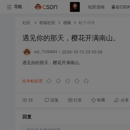
社区活动
赢在CSD
导航
社区
前端社区
感慨
帖子详情
遇见你的那天，樱花开满南山。
2024-10-12 23:10:39
m0_71184684
遇见你的那天，樱花开满南山。
给本帖投票
25
回复
打赏
分享
收藏
回复