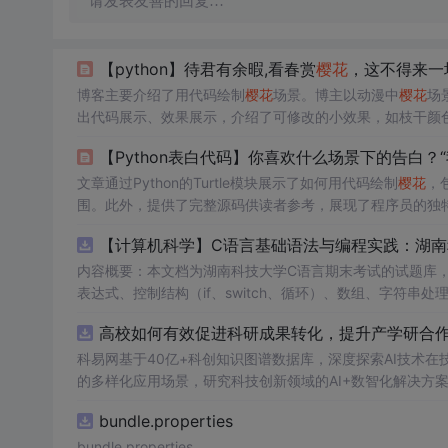
请发表友善的回复…
【python】待君有余暇,看春赏
樱花
，这不得来一
博客主要介绍了用代码绘制
樱花
场景。博主以动漫中
樱花
场
出代码展示、效果展示，介绍了可修改的小效果，如枝干颜色
【Python表白代码】你喜欢什么场景下的告白？
文章通过Python的Turtle模块展示了如何用代码绘制
樱花
，
围。此外，提供了完整源码供读者参考，展现了程序员的独特
【计算机科学】C语言基础语法与编程实践：湖
内容概要：本文档为湖南科技大学C语言期末考试的试题库
表达式、控制结构（if、switch、循环）、数组、字符
正确答案，旨在帮助学生巩固C语言语法和程序逻辑理解，提升编程实践能力。; 适合人群：适用于高
高校如何有效促进科研成果转化，提升产学研合作效
程的学生，特别是准备期末考试或需要强化基础知识的初学者。; 使用场景及目标：①用于考前复习，检验对C语言核心概念的
②辅助教师出题或课堂教学练习；③通过反复练习提高编程思维与代码逻辑分析能力。; 阅
科易网基于40亿+科创知识图谱数据库，深度探索AI技术
重点关注易错题和涉及复杂逻辑控制的题目，理解每道题背
的多样化应用场景，研究科技创新领域的AI+数智化解决方
bundle.properties
bundle.properties