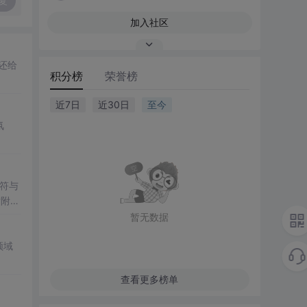
复
加入社区
还给
积分榜
荣誉榜
近7日
近30日
至今
）
氛
符与
后附有
暂无数据
领域
查看更多榜单