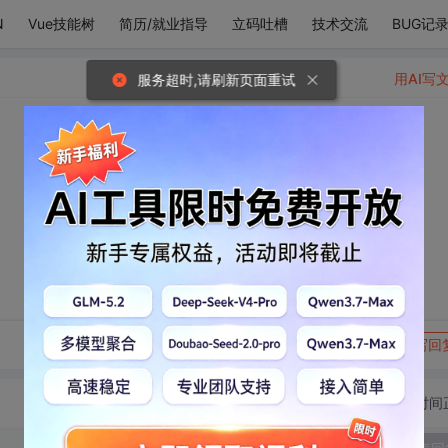
N
Vue技能树
简历/就业指导
立码吐槽
技术交流
BUG记
用AI写
服务超时,请刷新页面重试
转发到动态
举报
写回
切换为时间