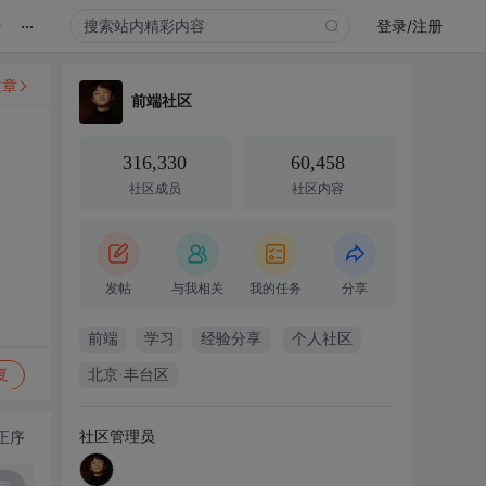
...
录
登录/注册
文章
前端社区
316,330
60,458
社区成员
社区内容
发帖
与我相关
我的任务
分享
前端
学习
经验分享
个人社区
复
北京·丰台区
社区管理员
正序