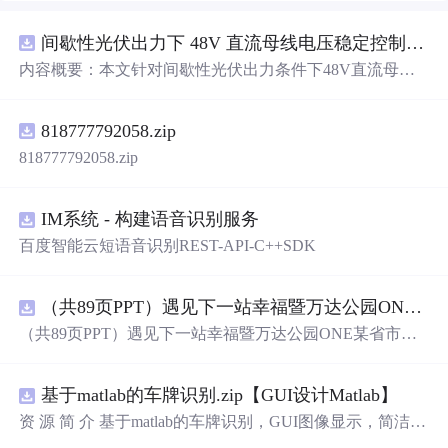
间歇性光伏出力下 48V 直流母线电压稳定控制及储能双向充放电闭环调控体系研究（Simulink仿真实现）
内容概要：本文针对间歇性光伏出力条件下48V直流母线
电压稳定控制及储能双向充放电闭环调控问题，提出一种
基于离网光伏直流微网系统的协同控制体系。通过构建包
818777792058.zip
含光伏阵列、Boost型DC-DC变换器、双向DC-DC变换器
与锂离子电池储能系统的完整拓扑结构，结合光伏最大功
818777792058.zip
率点跟踪（MPPT）技术和储能系统的双向功率调节能
力，实现对功率供需失衡的有效抑制。系统采用分层控制
架构，集
成
电压外环与电流内环双闭环控制策略，确保在
IM系统 - 构建语音识别服务
光照强度波动、负载突变等动态工况下维持母线电压稳
百度智能云短语音识别REST-API-C++SDK
定。在Simulink环境中搭建全系统仿真模型，验证了控制策
略在多种扰动场景下的有效性与鲁棒性，显著提升了微网
在无外部电网支撑下的自主运行能力和电能质量水平。; 适
（共89页PPT）遇见下一站幸福暨万达公园ONE某省市热气球生活艺术节活动策划方案.pptx
合人群：具备电力电子、自动控制与新能源系统基础知识
（共89页PPT）遇见下一站幸福暨万达公园ONE某省市热
的电气工程及相关专业研究生、科研人员，以及从事光伏
气球生活艺术节活动策划方案.pptx
储能系统、直流微网设计与仿真的工程技术人员。; 使用场
景及目标：①用于教学与科研中离网型光伏直流微网系统
基于matlab的车牌识别.zip【GUI设计Matlab】
的建模与仿真分析；②指导实际工程中48V直流微网的电
资 源 简 介 基于matlab的车牌识别，GUI图像显示，简洁明
压稳定控制与储能协调管理方案设计；③为新能源微网中
了，识别过程用的是模板匹配，文件齐全。 详 情 说 明 用
的能量管理与动态响应优化提供理论支持与仿真验证平