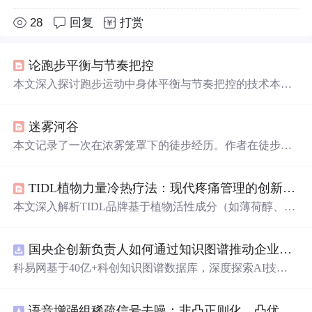
28
回复
打赏
论跑步平衡与节奏把控
本文深入探讨跑步运动中身体平衡与节奏把控的技术本质
及其协同机制。重点分析平衡如何依赖关节链传导、核心
稳定与重心控制，节奏如何体现为呼吸-步频-心率的多维
迷雾河谷
协调，并指出二者互为因果、构成高效奔跑的动态闭环。
强调通过单腿训练、核心强化、呼吸计数等方法进行刻意
本文记录了一次在浓雾笼罩下的徒步经历。作者在徒步过
练习，提升体感反馈与神经肌肉适应性。
程中迷失了方向，穿越了似曾相识的老城区，并沿着伊通
河谷寻找回家的路。途中遇到了各式各样的景象，从老城
TIDL植物力量冷热疗法：现代疼痛管理的创新解决方案
区的陈旧建筑到河谷中的各种活动，最后通过熟悉的地标
确认了自己的位置。
本文深入解析TIDL品牌基于植物活性成分（如薄荷醇、辣
椒素、利多卡因）与物理冷热疗法协同作用的外用镇痛技
术。重点阐述其喷雾/滚珠剂型的经皮递送机制、TRP通道
国央企创新负责人如何通过知识图谱推动企业技术创新与外部资源高效对接？.docx
靶向调控（TRPM8/TRPV1）、局部神经信号干预（钠通
道阻断）及配方协同增效原理，涵盖急性期冷疗消炎、慢
科易网基于40亿+科创知识图谱数据库，深度探索AI技术
性期热疗促循环等临床适用场景，强调其在非处方疼痛管
在技术转移、成果转化、技术经纪、知识产权、产业创
理中的技术创新与体验升级。
新、科技招商等垂直领域的多样化应用场景，研究科技创
语音增强组稀疏信号去噪：非凸正则化，凸优化研究（Matlab代码实现）
新领域的AI+数智化解决方案，推动科技创新与产业创新