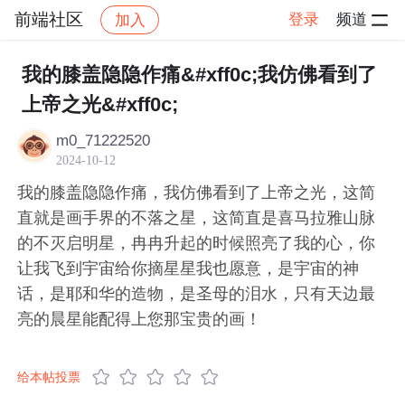
前端社区
登录
频道
加入
帖子详情
社区
前端社区
感慨
我的膝盖隐隐作痛&#xff0c;我仿佛看到了
上帝之光&#xff0c;
m0_71222520
2024-10-12
我的膝盖隐隐作痛，我仿佛看到了上帝之光，这简
直就是画手界的不落之星，这简直是喜马拉雅山脉
的不灭启明星，冉冉升起的时候照亮了我的心，你
让我飞到宇宙给你摘星星我也愿意，是宇宙的神
话，是耶和华的造物，是圣母的泪水，只有天边最
亮的晨星能配得上您那宝贵的画！
给本帖投票