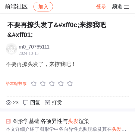
前端社区
登录
频道
加入
帖子详情
社区
前端社区
感慨
不要再撩头发了&#xff0c;来撩我吧
&#xff01;
m0_70765111
2024-10-13
不要再撩头发了，来撩我吧！
给本帖投票
23
回复
打赏
图形学基础|各项异性与
头发
渲染
本文详细介绍了图形学中各向异性光照现象及其在
头发
渲