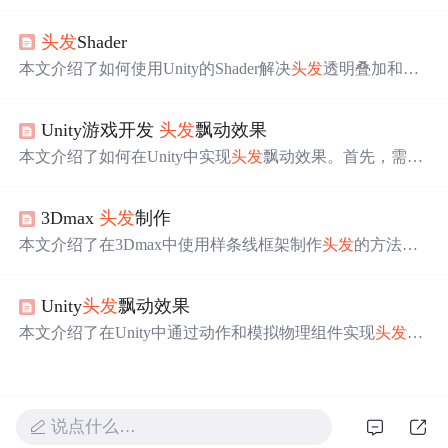
染中的应用。各向异性光照体现在金属球的椭圆形高光
上，而在
头发
渲染中则表现为‘天使环’效果。通过调整法
头发
Shader
线分布函数，如Anisotropic Beckmann和GGX分布，可以模
拟出
头发
的各向异性高光。Kajiya-Kay模型提供了经验性
本文介绍了如何使用Unity的Shader解决
头发
透明叠加和消
的
头发
光照模型，而Marschner模型则基于物理原理，考虑
除硬边的问题。通过应用'Legacy Shaders/Transparent/Cutout/
了
头发
纤维的多层结构。这两种模型在实时渲染中均有应
Soft Edge Unlit' Shader，实现
头发
的透明效果和软边视觉效
用，其中Marschner模型更为精确。此外，文章还讨论了
头
Unity游戏开发
头发
飘动效果
果。文章详细解析了Shader代码，包括两个渲染步骤：Alp
发
建模、贴图和渲染排序的技巧。
haClip用于处理叠加穿透，Transparent用于处理
头发
边缘的
本文介绍了如何在Unity中实现
头发
飘动效果。首先，需要
透明。并提供了完整的Shader代码示例。
下载Unity-chan!插件并导入项目。接着，通过在人物模型
的根节点添加SpringManager组件，并调整Dynamic Ratio、
3Dmax
头发
制作
Stiffness Force等参数来控制飘动强度和僵硬度。然后，在
需要飘动的骨骼点挂载Spring Bones脚本，设置Bone Axis
本文介绍了在3Dmax中使用样条线框架制作
头发
的方法。
和Radius等属性。最后，处理穿模问题，通过Spring Collide
包括设置场景、绘制样条线框架、将样条线集合成框架、
r和Colliders避免
头发
与人物模型相互穿透。
从头皮上移除框架、应用Hair和Fur以及渲染毛发等步骤，
Unity
头发
飘动效果
还针对渲染效果不理想的情况给出了调整参数的建议。
本文介绍了在Unity中通过动作和模拟物理组件实现
头发
飘
动的方法，包括UnityChan插件的使用、骨骼绑定、Spring
Manager和SpringBone的设置，以及碰撞处理和最终效果优
化。
说点什么…