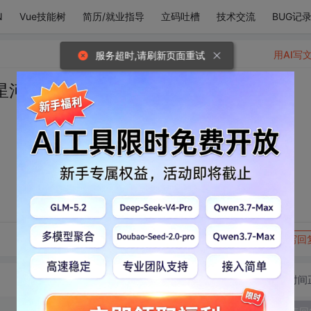
N
Vue技能树
简历/就业指导
立码吐槽
技术交流
BUG记
用AI写
服务超时,请刷新页面重试
星河长明
转发到动态
举报
写回
切换为时间