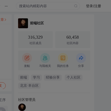
...
录
登录/注册
文章
前端社区
316,329
60,458
社区成员
社区内容
发帖
与我相关
我的任务
分享
前端
学习
经验分享
个人社区
复
北京·丰台区
社区管理员
正序