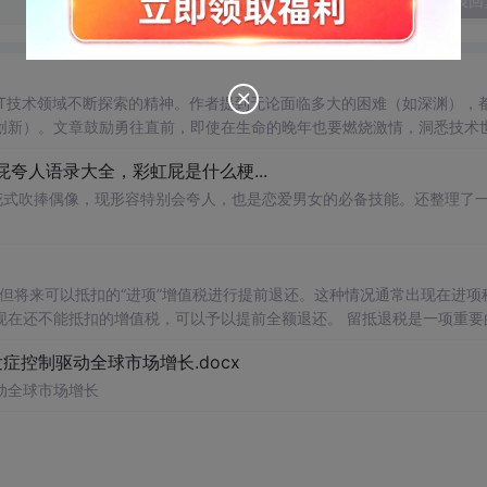
发表回
T技术领域不断探索的精神。作者提到无论面临多大的困难（如深渊），
创新）。文章鼓励勇往直前，即使在生命的晚年也要燃烧激情，洞悉技术
夸人语录大全，彩虹屁是什么梗...
花式吹捧偶像，现形容特别会夸人，也是恋爱男女的必备技能。还整理了
扣的增值税，可以予以提前全额退还。 留抵退税是一项重要的税
合理利用这一政策优惠措施。 数据名称：留抵退税相关数据
控制驱动全球市场增长.docx
 02、相关数据 证券代码、证券简称、会计期间、上市日期、行业代码、行业名称、post、treat、treat*po
动全球市场增长