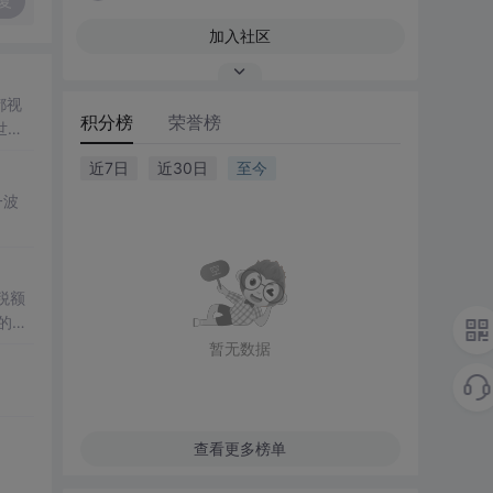
复
加入社区
都视
积分榜
荣誉榜
世界
近7日
近30日
至今
一波
暂无数据
st。
查看更多榜单