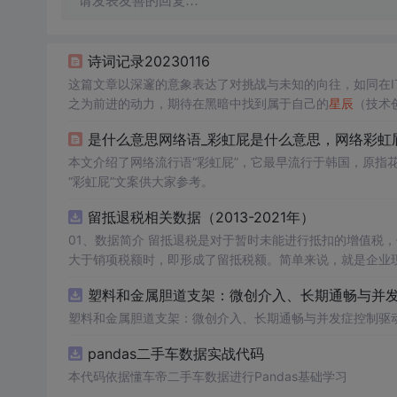
请发表友善的回复…
诗词记录20230116
这篇文章以深邃的意象表达了对挑战与未知的向往，如同在I
之为前进的动力，期待在黑暗中找到属于自己的
星辰
（技术
的万物。
是什么意思网络语_彩虹屁是什么意思，网络彩虹屁
本文介绍了网络流行语“彩虹屁”，它最早流行于韩国，原指
“彩虹屁”文案供大家参考。
留抵退税相关数据（2013-2021年）
01、数据简介 留抵退税是对于暂时未能进行抵扣的增值税，但将来可以抵扣的“进项”增值税进行提前退还。这种情况通常出现在进项税额
大于销项税额时，即形成了留抵税额。简单来说，就是企业现在还不能抵
收政策优惠措施，旨在减轻企业税收负担、促进经济发展。企业应充分了解并
塑料和金属胆道支架：微创介入、长期通畅与并发症
数据年份：2013-2021年
塑料和金属胆道支架：微创介入、长期通畅与并发症控制驱
pandas二手车数据实战代码
本代码依据懂车帝二手车数据进行Pandas基础学习