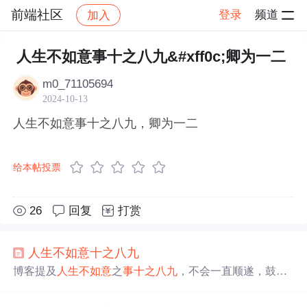
前端社区
登录
频道
加入
帖子详情
社区
前端社区
感慨
人生不如意事十之八九&#xff0c;卿为一二
m0_71105694
2024-10-13
人生不如意事十之八九，卿为一二
给本帖投票
26
回复
打赏
人生
不如意
十之八九
博客提及
人生
不如意
之
事
十之八九
，不会一直顺遂，鼓励
后续加油努力。