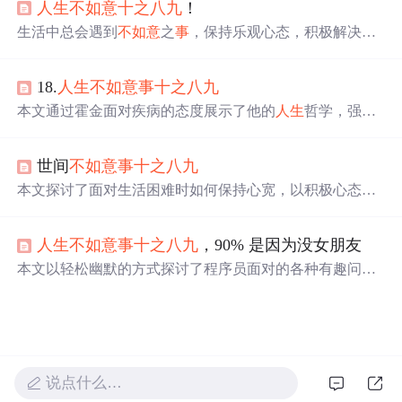
人生
不如意
十之八九
！
生活中总会遇到
不如意
之
事
，保持乐观心态，积极解决问
题，才能更好地享受每一天的生活。
18.
人生
不如意
事
十之八九
本文通过霍金面对疾病的态度展示了他的
人生
哲学，强调
了积极面对生活的态度和感恩之心的重要性。同时，提到
了民国元老于佑任的养生之道——‘常想
一二
’，即专注于
世间
不如意
事
十之八九
生活中积极的一面。
本文探讨了面对生活困难时如何保持心宽，以积极心态应
对挑战，指出心宽对于解决工作、家庭问题的重要性。文
章强调，无论遭遇何种困境，保持乐观和平静的心态都是
人生
不如意
事
十之八九
，90% 是因为没女朋友
关键，它能帮助我们找到解决问题的方法，从而实现内心
的平静和生活的幸福。
本文以轻松幽默的方式探讨了程序员面对的各种有趣问题
和技术偏好，包括不同的编程风格、工作中的奇葩经历以
及如何用代码追求心仪的对象。
说点什么…