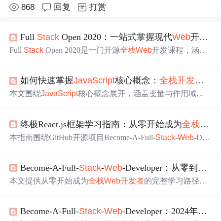
868
回复
打赏
Full
Stack
Open 2020：一站式掌握现代
Web
开发
全
Full
Stack
Open 2020是一门开源
全栈
Web
开发课程，涵盖
React前端、Node.js/Express后端、MongoDB数据库、TypeS
cript、RESTful API设计、自动化测试与云部署等核心技
如何快速掌握
JavaScript
核心概念：
全栈
开发者
的
术。课程采用项目驱动模式，支持多语言（含中文），
内
容
持续更新，适合新手及进阶
开发者
系统掌握现代
Web
全
本文围绕
JavaScript
核心概念展开，涵盖变量与作用域、
栈
技术栈。
函数与箭头函数、异步编程（Callback/Promise/async-awai
t）三大关键技术点，并结合Become-A-Full-
Stack
-
Web
-De
终极React.js框架学习指南：从零开始成为
全栈
Web
veloper开源项目
推荐
权威学习资源，包括《Eloquent
JavaS
cript
》《You Don't Know JS》、JS30实战、NodeSchool及R
本指南围绕GitHub开源项目Become-A-Full-
Stack
-
Web
-Dev
eact/Node
全栈
路径，助力
开发者
系统构建
JavaScript
能
eloper，系统梳理React.js
全栈
学习路径：涵盖
JavaScript
基
力。
础、React核心概念（组件、Hooks、虚拟DOM）、生态系
Become-A-Full-
Stack
-
Web
-Developer：从零到精通的完整学习
统（React Router、Redux/Context API、Axios/Fetch）、开
发环境（Node.js、Create React App、Git）、实践项目（M
本文提供从零开始成为
全栈
Web
开发者
的完整学习路径，
ERN栈、JS30）及进阶主题（SSR、性能优化）。强调免
涵盖HTML、CSS、
JavaScript
、React、Node.js、数据
费资源驱动的结构化成长
路线
。
库、API设计等核心技术，并
推荐
初、中、高级实战项
Become-A-Full-
Stack
-
Web
-Developer：2024年
Web
目，助力求职与持续成长。