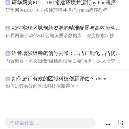
研华网关ECU-1051搭建环境并运行python程序教程
新领域的AI+数智化解决方案，推动科技创新与产业创新
智能化发展。
研华网关ECU-1051搭建环境并运行python程序教程
如何实现区域创新资源的精准配置与高效流动？.docx
科易网基于40亿+科创知识图谱数据库，深度探索AI技术
在技术转移、成果转化、技术经纪、知识产权、产业创
新、科技招商等垂直领域的多样化应用场景，研究科技创
语音增强组稀疏信号去噪：非凸正则化，凸优化研究（Matlab代码实现）
新领域的AI+数智化解决方案，推动科技创新与产业创新
智能化发展。
内容概要：本文围绕“组稀疏信号去噪”展开，深入研究了
基于非凸正则化与凸优化的信号处理方法，并提供了完整
的Matlab代码实现。文章系统阐述了如何通过引入非凸正
如何进行有效的区域科技创新评估？.docx
则项克服传统稀疏恢复方法的局限性，从而在语音增强等
实际应用中实现更优的去噪性能。研究采用组稀疏建模范
如何进行有效的区域科技创新评估？
式，将信号按子带或时频块进行分组，以更好地保留信号
的结构性特征。文中详细构建了相应的数学模型，将原始
优化问题转化为可通过凸优化技术求解的形式，并设计了
高效的求解算法。通过全面的仿真实验，验证了该方法在
提升信噪比和改善语音主观质量方面的显著优势，尤其在
强噪声环境下表现出更强的鲁棒性。; 适合人群：具备一定
说点什么…
信号处理理论基础和Matlab编程能力的研究生、科研人