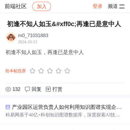
前端社区
登录
频道
加入
帖子详情
社区
前端社区
感慨
初逢不知人如玉&#xff0c;再逢已是意中人
m0_71031883
2024-10-13
初逢不知人如玉，再逢已是意中人
给本帖投票
132
回复
打赏
产业园区运营负责人如何利用知识图谱实现企业精准对接与协同？.docx
科易网基于40亿+科创知识图谱数据库，深度探索AI技术
在技术转移、成果转化、技术经纪、知识产权、产业创
新、科技招商等垂直领域的多样化应用场景，研究科技创