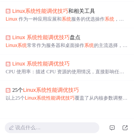
Linux
系统
性能调优
的方法和
技巧
。本文介绍了
Linux
系
Linux
系统
性能调优
技巧
和相关工具
统
性能调优
的各个方面，包括 CPU、内存、磁盘 I/O 和网
络等，希望能够帮助读者更好地理解和掌握
Linux
系统
性
Linux
作为一种应用应展和
系统
服务的优选操作
系统
，在
能调优
的方法和
技巧
。在实际应用中，我们需要根据具体
处理性能和端到端点评估上持有出色表现。但是，在处理
的业务需求和
系统
负载情况，选择合适的调优方法和
技巧
进程或
系统
处于低效状态时，
性能调优
就显得十分重要。
，不断优化
系统
性能，提高
系统
的稳定性和可靠性。
Linux
系统
性能调优
技巧
盘点
本文将探讨一些
Linux
系统
性能调优
的常用
技巧
，并介绍
（四）使用网络缓存和加速技术。（四）使用内存缓存和
相关工具
Linux
系统
常常作为服务器和桌面操作
系统
的主流选择，其
缓冲区。
性能调优
是开发人员和
系统
管理员的重要任务。
Linux
系统
的性能是指操作
系统
完成任务的有效性、稳定性和响应速
Linux
系统
性能调优
技巧
度。
Linux
系统
管理员可能经常会遇到
系统
不稳定、响应速
度慢等问题，例如在
Linux
上搭建了一个web服务，经常出
CPU 使用率：描述 CPU 资源的使用情况，直接影响任务
现网页无法打开、打开速度慢等现象，而遇到这些问题，
的处理效率。内存使用情况：包括物理内存和交换内存的
就有人会抱怨
Linux
系统
不好，其实这些都是表面现象。
使用情况，影响
系统
的响应速度。磁盘 I/O：描述数据在磁
25个
Linux
系统
性能调优
技巧
盘上的读写速度，影响数据存取效率。网络带宽和延迟：
描述网络传输速度和响应时间，影响网络应用的性能。
以上25个
Linux
系统
性能调优
技巧
覆盖了从内核参数调整、
I/O优化、网络设置到文件
系统
、内存管理和进程调度等多
个方面。这些
技巧
可以根据具体业务需求选择性应用，从
而提高
系统
的整体性能和响应速度。关注威哥爱编程，码
码通畅不掉发。
说点什么…