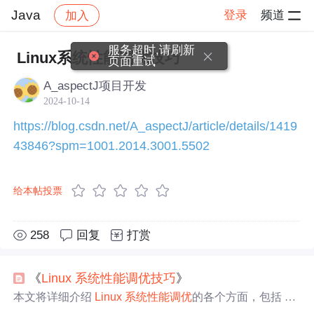
Java
登录
频道
加入
帖子详情
社区
Java
技术交流
服务超时,请刷新
Linux系统性能调优技巧
页面重试
A_aspectJ项目开发
2024-10-14
https://blog.csdn.net/A_aspectJ/article/details/1419
43846?spm=1001.2014.3001.5502
给本帖投票
258
回复
打赏
《
Linux
系统
性能调优
技巧
》
本文将详细介绍
Linux
系统
性能调优
的各个方面，包括 CP
U、内存、磁盘 I/O 和网络等，帮助读者更好地理解和掌握