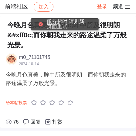
前端社区
登录
频道
加入
帖子详情
社区
前端社区
感慨
服务超时,请刷新
今晚月色真美&#xff0c;眸中所及很明朗
页面重试
&#xff0c;而你朝我走来的路途温柔了万般
光景。
m0_71101745
2024-10-14
今晚月色真美，眸中所及很明朗，而你朝我走来的
路途温柔了万般光景。
给本帖投票
76
回复
打赏