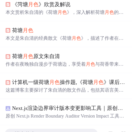
《菏塘
月色
》欣赏及解说
本文赏析朱自清的《荷塘
月色
》，深入解析荷塘
月色
的美
景及其蕴含的情感，探讨作者如何运用语言和修辞手法创
造诗情画意。
荷塘
月色
本文是朱自清的经典散文《荷塘
月色
》，描述了作者在一
个满月之夜独自漫步于荷塘边的感受。文章通过细腻的笔
触描绘了月光下的荷塘美景，以及由此引发的对生活的感
荷塘
月色
原文朱自清
悟。
作者在夜晚独自漫步于荷塘边，享受着
月色
与荷香带来的
宁静与自由。荷塘四周树木环绕，月光透过树梢洒落，形
成斑驳陆离的光影效果。微风拂过，荷叶与荷花轻轻摇
计算机一级荷塘
月色
操作题,《荷塘
月色
》课后习题及答案
曳，散发出阵阵清香。
这篇博客主要探讨了朱自清的散文作品，包括其语言美、
情感表达和艺术风格。作者通过分析《荷塘
月色
》等篇目
的具体文句，展示了朱自清散文中的诗意和深邃意境，同
Next.js渲染边界审计版本变更影响工具｜原创源码+测试+离线报告
时也指出了其散文中可能存在的不足，如想象不够充沛，
节奏较慢。文章还引用了其他评论家的观点，对朱自清的
原创 Next.js Render Boundary Auditor Version Impact 工具，
散文风格进行了多角度的评价。
围绕“建立服务端组件、客户端组件、数据获取、缓存和交
互边界图，识别错误跨界依赖”的结果，对比两个版本的输