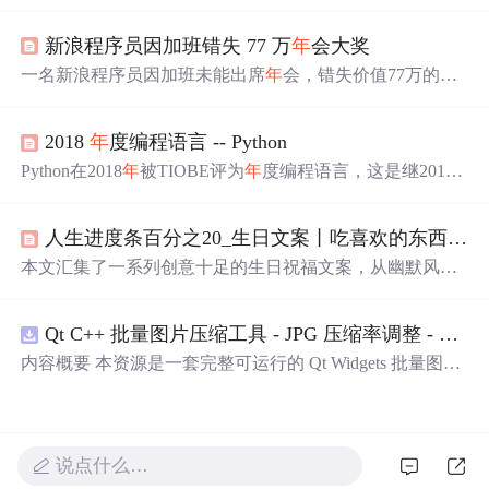
存的脱单经验，及程序员适合成为恋人的理由。
新浪程序员因加班错失 77 万
年
会大奖
一名新浪程序员因加班未能出席
年
会，错失价值77万的
年
终大奖——2000股新浪股票。此事在网上引起热议，网友
呼吁公司补发奖励。
2018
年
度编程语言 -- Python
Python在2018
年
被TIOBE评为
年
度编程语言，这是继2010
年
后再次获得此荣誉。Python在统计、人工智能和科学计
算领域的广泛应用推动了其市场份额的增长，使其在2019
人生进度条百分之20_生日文案丨吃喜欢的东西，过可爱的人生
年
1月TIOBE编程语言排行榜上进入前三，打破C、C++和J
ava的长期统治。
本文汇集了一系列创意十足的生日祝福文案，从幽默风趣
到温馨感人，为亲朋好友送上别具一格的祝福。每一段文
字都充满了对未来的美好祝愿。
Qt C++ 批量图片压缩工具 - JPG 压缩率调整 - 批量修改分辨率 - 本地图片批处理（源码）
内容概要 本资源是一套完整可运行的 Qt Widgets 批量图片
压缩桌面工具源码，基于 Qt5/C++ 从零开发，专为初学者
设计，分步实现图片批量处理全套功能。工具支持多选单
张图片、直接读取整个文件夹内所有 JPG/PNG 图像，可自
定义输出图片分辨率、调节 JPG0~100 区间压缩质量，自
说点什么…
带锁定宽高比防拉伸变形功能；批量处理完成后自动统计