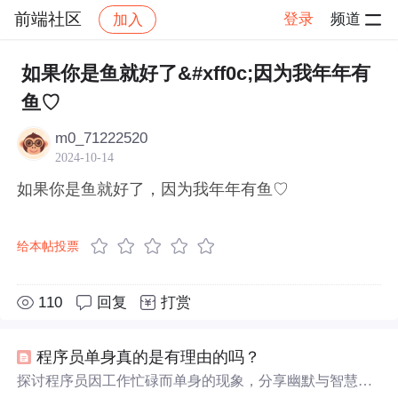
前端社区
登录
频道
加入
帖子详情
社区
前端社区
感慨
如果你是鱼就好了&#xff0c;因为我年年有
鱼♡
m0_71222520
2024-10-14
如果你是鱼就好了，因为我年年有鱼♡
给本帖投票
110
回复
打赏
程序员单身真的是有理由的吗？
探讨程序员因工作忙碌而单身的现象，分享幽默与智慧并