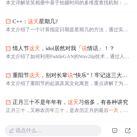
本文详解笑笑相册中基于拍摄时间的多维度查找机制：导
航栏「时间」按年/月/日聚类媒体；「查看
这天
」从单条媒
体快速定位当日内容；「那年今日」聚合历年同月日回
C++：
这天
星期几?
忆；筛选与搜索支持时间条件动态收窄；时区处理统一以
本机时区切分日期，确保库内时间一致性。所有功能均依
本文介绍了一个计算指定日期是星期几的方法，通过实现
赖EXIF/视频元数据中的真实拍摄时间，无效时间归入「时
一个函数whatDay，输入年份和月份，返回该月1号对应的
间未知」。
星期数。文章详细展示了如何利用闰年和平年的特性计算
情人节
这天
，idol居然对我「
说
情话」！？
日期，并提供了完整的代码实现。
本文介绍了如何利用PaddleGAN的Wav2lip技术，通过人脸
图片和音频，轻松制作idol情话视频，实现个性化情人节礼
物，让你成为社交圈的焦点。教程详细讲解了安装过程和
重阳节
这天
，别对长辈
说
“快乐”！牢记这三大习俗两大忌讳，为父母添福纳祥
操作步骤，带你体验唇形合成的魅力。
本文介绍了重阳节的起源及其文化寓意，重点讲解了为何
不宜
说
‘重阳节快乐’，而是应使用‘安康’等更合适的祝福
语。同时梳理了重阳节的三大传统习俗：敬老孝亲、登高
正月三十不是年年有，
这天
习俗多，有各种讲究
赏秋、吃重阳糕和品菊花酒，并提醒注意两大忌讳：避免
不当祝福及不让长辈劳累。文章旨在帮助读者更好地理解
正月三十，又称农历年三十，是农历正月的最后
一天
，其
和传承重阳节的文化内涵。
出现取决于农历正月的天数。这
一天
，人们通过“开财门”
仪式、品尝特定美食如饺子、年糕和鱼肉，以及祭祀祖
先、打扫卫生等习俗，祈求新一年的平安、健康和好运。
说点什么…
这些习俗不仅体现了中国人对时间的敬畏和对自然的顺