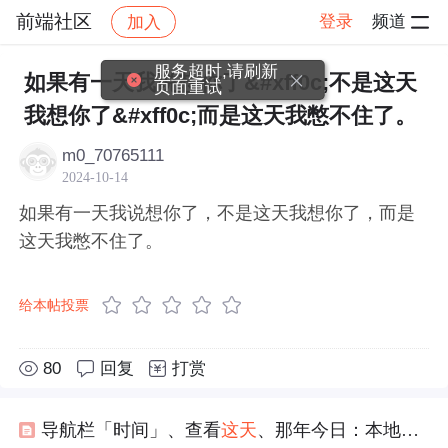
前端社区
登录
频道
加入
帖子详情
社区
前端社区
感慨
服务超时,请刷新
如果有一天我说想你了&#xff0c;不是这天
页面重试
我想你了&#xff0c;而是这天我憋不住了。
m0_70765111
2024-10-14
如果有一天我说想你了，不是这天我想你了，而是
这天我憋不住了。
给本帖投票
80
回复
打赏
导航栏「时间」、查看
这天
、那年今日：本地相册怎么按时间找图