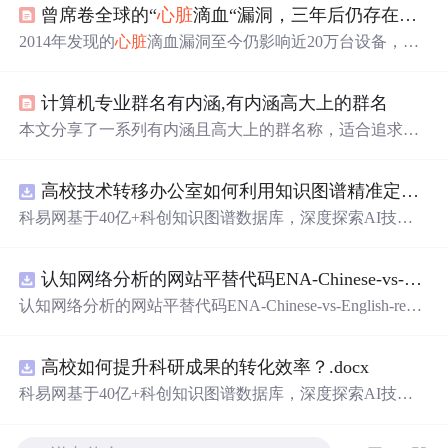
曾席卷全球的“
心脏
滴血“漏洞，三年后仍存在于近20万设备中
2014年发现的
心脏
滴血漏洞至今仍影响近20万台设备，其
中包括超过1万台在中国。此漏洞允许攻击者从服务器随机
获取敏感数据，如密码和加密密钥。尽管漏洞已知多年，
计算机专业群名有内涵,有内涵高大上的群名
许多组织仍未修补。
本文分享了一系列有内涵且高大上的群名称，适合追求个
性化的年轻人使用，无论是寻找灵感还是直接采用，都能
找到满意的选择。
高校技术转移办公室如何利用知识图谱精准定位产业需求与技术适配点？.docx
科易网基于40亿+科创知识图谱数据库，深度探索AI技术
在技术转移、成果转化、技术经纪、知识产权、产业创
新、科技招商等垂直领域的多样化应用场景，研究科技创
认知网络分析的网站平替代码ENA-Chinese-vs-English-reproducible.zip
新领域的AI+数智化解决方案，推动科技创新与产业创新
智能化发展。
认知网络分析的网站平替代码ENA-Chinese-vs-English-repro
ducible.zip
高校如何提升科研成果的转化效率？.docx
科易网基于40亿+科创知识图谱数据库，深度探索AI技术
在技术转移、成果转化、技术经纪、知识产权、产业创
新、科技招商等垂直领域的多样化应用场景，研究科技创