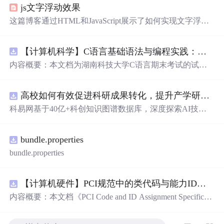
js文字浮动效果
这篇博客通过HTML和JavaScript展示了如何实现文字浮动
的效果。作者利用CSS设置元素的绝对定位，JavaScript则
用来随机生成文字的初始位置和透明度变化，营造出文字
【计算机科学】C语言基础语法与编程实践：湖南科技大学期末考试核心知识点解析
在页面上随机飘动的视觉效果。此外，文中还包含了对CS
S样式和JavaScript事件监听的运用，增加了互动性和趣味
内容概要：本文档为湖南科技大学C语言期末考试的试题
性。
库，主要包含多套选择题，涵盖C语言的基础知识点，如
基本数据类型、运算符与表达式、控制结构（if、switch、
高校如何有效促进科研成果转化，提升产学研合作效率？.docx
循环）、数组、字符串处理、函数定义与调用、指针初步
等内容。题目形式为单项选择题，每道题后附有正确答
科易网基于40亿+科创知识图谱数据库，深度探索AI技术
案，旨在帮助学生巩固C语言语法和程序逻辑理解，提升
在技术转移、成果转化、技术经纪、知识产权、产业创
编程实践能力。; 适合人群：适用于高等院校计算机相关专
新、科技招商等垂直领域的多样化应用场景，研究科技创
业学习C语言课程的学生，特别是准备期末考试或需要强
bundle.properties
新领域的AI+数智化解决方案，推动科技创新与产业创新
化基础知识的初学者。; 使用场景及目标：①用于考前复
智能化发展。
bundle.properties
习，检验对C语言核心概念的掌握程度；②辅助教师出题
或课堂教学练习；③通过反复练习提高编程思维与代码逻
辑分析能力。; 阅读建议：建议结合教材和上机实践进行练
【计算机硬件】PCI规范中的类代码与能力ID分配：设备功能分类及扩展能力标识系统设计
习，重点关注易错题和涉及复杂逻辑控制的题目，理解每
内容概要：本文档《PCI Code and ID Assignment Specificati
道题背后的程序执行流程，以达到真正掌握语言特性的目
on Revision 1.10》由PCI-SIG发布，定义了PCI设备的类代
的。
码（Class Codes）、能力标识（Capability IDs）和扩展能