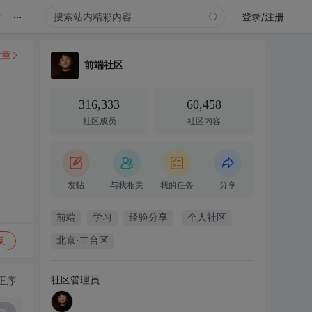
...
录
登录/注册
文章
前端社区
316,333
60,458
社区成员
社区内容
发帖
与我相关
我的任务
分享
前端
学习
经验分享
个人社区
复
北京·丰台区
社区管理员
正序