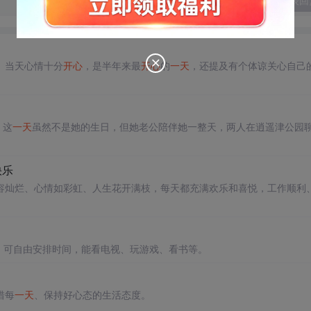
发表回
。当天心情十分
开心
，是半年来最
开心
的
一天
，还提及有个体谅关心自己
。这
一天
虽然不是她的生日，但她老公陪伴她一整天，两人在逍遥津公园
快乐
容灿烂、心情如彩虹、人生花开满枝，每天都充满欢乐和喜悦，工作顺利
，可自由安排时间，能看电视、玩游戏、看书等。
惜每
一天
、保持好心态的生活态度。