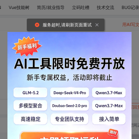
N
Vue技能树
简历/就业指导
立码吐槽
技术交流
BUG记
用AI写
服务超时,请刷新页面重试
转发到动态
举报
写回
切换为时间