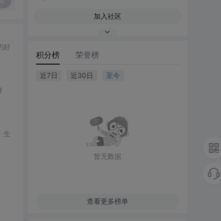
复
加入社区
的好
积分榜
荣誉榜
近7日
近30日
至今
聊
、生
暂无数据
查看更多榜单