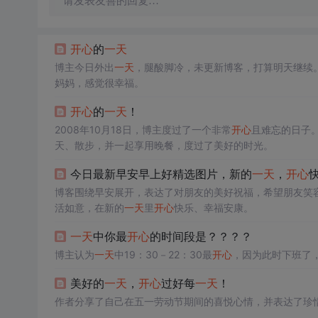
请发表友善的回复…
开心
的
一天
博主今日外出
一天
，腿酸脚冷，未更新博客，打算明天继续
妈妈，感觉很幸福。
开心
的
一天
！
2008年10月18日，博主度过了一个非常
开心
且难忘的日子
天、散步，并一起享用晚餐，度过了美好的时光。
今日最新早安早上好精选图片，新的
一天
，
开心
博客围绕早安展开，表达了对朋友的美好祝福，希望朋友笑
活如意，在新的
一天
里
开心
快乐、幸福安康。
一天
中你最
开心
的时间段是？？？？
博主认为
一天
中19：30－22：30最
开心
，因为此时下班了
美好的
一天
，
开心
过好每
一天
！
作者分享了自己在五一劳动节期间的喜悦心情，并表达了珍