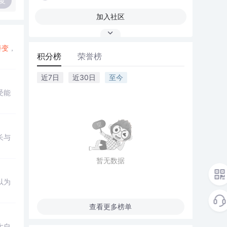
复
加入社区
善变
，
积分榜
荣誉榜
近7日
近30日
至今
受能
长与
暂无数据
以为
查看更多榜单
大自