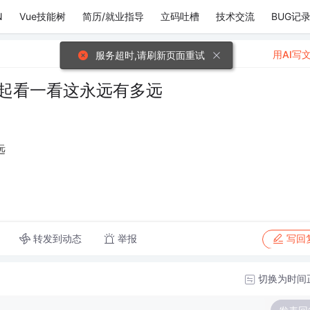
N
Vue技能树
简历/就业指导
立码吐槽
技术交流
BUG记
用AI写
服务超时,请刷新页面重试
一起看一看这永远有多远
远
转发到动态
举报
写回
切换为时间