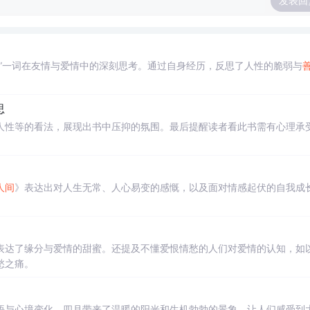
发表回
”一词在友情与爱情中的深刻思考。通过自身经历，反思了人性的脆弱与
思
人性等的看法，展现出书中压抑的氛围。最后提醒读者看此书需有心理承
人间
》表达出对人生无常、人心易变的感慨，以及面对情感起伏的自我成
表达了缘分与爱情的甜蜜。还提及不懂爱恨情愁的人们对爱情的认知，如
愁之痛。
悟与心境变化。四月带来了温暖的阳光和生机勃勃的景象，让人们感受到