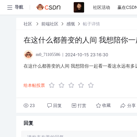
社区活动
赢在CSD
导航
社区
前端社区
感慨
帖子详情
在这什么都善变的人间 我想陪你
2024-10-15 23:16:30
m0_71105586
在这什么都善变的人间 我想陪你一起看一看这永远有多
给本帖投票
23
回复
打赏
分享
收藏
回复