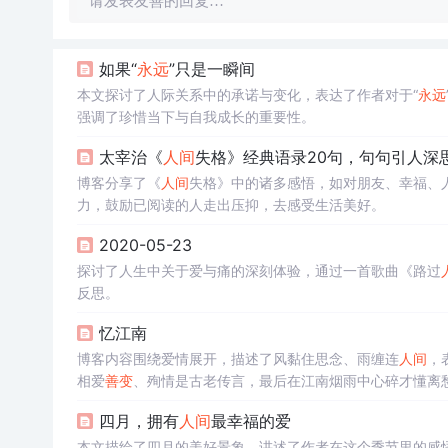
请发表友善的回复…
如果“
永远
”只是一瞬间
本文探讨了人际关系中的承诺与变化，表达了作者对于“
永远
强调了珍惜当下与自我成长的重要性。
太宰治《
人间
失格》经典语录20句，句句引人深
博客分享了《
人间
失格》中的诸多感悟，如对朋友、幸福、
力，鼓励已阅读的人走出压抑，去感受生活美好。
2020-05-23
探讨了人生中关于爱与痛的深刻体验，通过一首歌曲《路过
反思。
忆江南
博客内容围绕爱情展开，描述了风黏住思念、雨缠连
人间
，
相爱
善变
、殉情是古老传言，最后在江南烟雨中心碎才懂离
四月，拥有
人间
最幸福的爱
本文描绘了四月的美好景象，讲述了作者在这个季节里的感