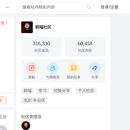
...
录
登录/注册
文章
前端社区
316,330
60,458
社区成员
社区内容
发帖
与我相关
我的任务
分享
前端
学习
经验分享
个人社区
复
北京·丰台区
社区管理员
正序