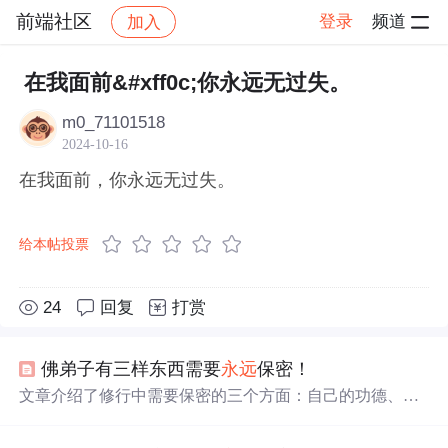
前端社区
登录
频道
加入
帖子详情
社区
前端社区
感慨
在我面前&#xff0c;你永远无过失。
m0_71101518
2024-10-16
在我面前，你永远无过失。
给本帖投票
24
回复
打赏
佛弟子有三样东西需要
永远
保密！
文章介绍了修行中需要保密的三个方面：自己的功德、他
人的
过失
及未来的计划，并阐述了背后的原因与重要性。