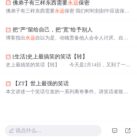
佛弟子有三样东西需要
永远
保密
佛弟子有三样东西需要
永远
保密 我们时时刻刻中应该保密
的有三种: 隐秘自己之功德， 隐秘他人之
过失
， 隐秘未来
之计划。 “隐秘自己之功德 ”，若按佛教的教规，自己即便
把"严"留给自己，把"宽"给予别人
具足很多功德，如严持净戒、具足智慧、具足禅定等诸多
不可思议的功德，也都不能在别人
面前
宣说，必须保密。
博客指出
永远
自以为是、动辄责备他人会令人讨厌。自私
若自己宣说自己功德，多半是五毒中我慢的显现，且别人
自利者的‘忠告’未必有正面影响，善意的忠告也可能招人
不一定对你生信心，反而会有各种各样的想法。 在未登不
误解。提醒人们给出忠告要顾全对方立场和面子，勿提对
退地前，真正具有的一些...
[生活]史上最搞笑的笑话【转】
方个性缺失，否则易造成反效果，引发反感和疏离。
史上最搞笑的笑话【转】 今天是2月14日，又到了一年
一度的愚人节了。我在这里祝所有的朋友愚人节快乐。那
天，我有个很好的朋友给我讲了个笑话，把我笑翻了，后
【ZT】世上最强的笑话
来由于肚子太疼而进了医院。医生在给我做手术之前，问
我为什么笑成这样啊，我就把那个笑话讲给他听。没想到
本文讲述一个笑话引发的一系列离奇事件。讲笑话者致医
他听到后狂笑不止，最后吐了很多白沫，抢救无效，死
生死亡被诉，法庭上众人听后也笑死。此事引发全国关
了。我真没想这样，可事情就发生了。很多时候就是这
注，总统想用笑话进行政治谋杀，后多国掌握该技术形
样，我们不想发生的事情，总是发生；我们
成‘笑平衡’。恐怖组织广播笑话致文明破坏，联合国将4月
1日设为愚人节。
说点什么…