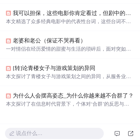
抓鱼、采野花、爬树摘果等，而悲伤的经历则有关学习成
绩、表演出糗及被
欺负
等。一次冬日的“旅行”成为特别的
我可以担保，这些电影你肯定看过，但剧中的台词，你还记得不？
记忆。
本文精选了众多经典电影中的代表性台词，这些台词不仅
深入人心，还往往蕴含着深刻的人生哲理。从《阿甘正
传》到《大话西游》，每一句台词背后都有一个精彩的故
老婆和老公（保证不哭再看）
事。
一对情侣在经历爱情的甜蜜与生活的琐碎后，面对突如其
来的疾病，展现了深刻的情感与生命的脆弱。女主角在生
命最后的日子里，为男友留下深情的信件，约定十年为
[转]论青楼女子与游戏策划的异同
期，十年后彻底忘记彼此，期待来生再续前缘。
本文探讨了青楼女子与游戏策划之间的异同，从服务业的
角度出发，分析了两者在选择、多才多艺、现实、过程、
分工、未来及独立等方面的相似之处，以及他们各自面临
为什么人会摆高姿态_为什么你越来越不合群了？
的挑战和追求的理想。
本文探讨了在信息时代背景下，个体对‘合群’的反思与重
构。指出传统社交范式中的表面迎合已失去必要性，真正
有效的人际联结应基于价值认同而非从众行为。文章强调
独处能力、自我认知与数字时代人际网络构建的关联性，
批判强制合群对心理健康的损害，并指出卓尔不群者更易
说点什么…
在技术驱动的知识经济中建立差异化优势。