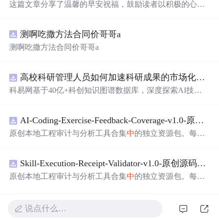
这篇文章分享了温馨的早安祝福，鼓励读者以积极的心态
迎接新的一天，无论天气如何，心态决定幸福。提到了清
晨的美好景色和朋友间的关怀，传递了正能量。
测啊吃撒方法合同价哥哥a
测啊吃撒方法合同价哥哥a
高校科研管理人员如何加速科研成果的市场化转化？.docx
科易网基于40亿+科创知识图谱数据库，深度探索AI技术
在技术转移、成果转化、技术经纪、知识产权、产业创
新、科技招商等垂直领域的多样化应用场景，研究科技创
AI-Coding-Exercise-Feedback-Coverage-v1.0-原创源码与文档.zip
新领域的AI+数智化解决方案，推动科技创新与产业创新
智能化发展。
原创本地工程审计与分析工具合集
中
的独立资源包。每个
ZIP包含完整源码、3项自动化测试、可复现合成示例、离
线HTML、JSON与SVG报告、1080×720真实运行效果图、
Skill-Execution-Receipt-Validator-v1.0-原创源码与文档.zip
README、运行说明、功能清单、MIT License及原创与授
权声明。解压后进入project目录，执行npm test验证算法，
原创本地工程审计与分析工具合集
中
的独立资源包。每个
执行npm run report生成报告，也可通过本地静态服务器打
ZIP包含完整源码、3项自动化测试、可复现合成示例、离
开网页。运行时零第三方依赖，不包含热点产品或开源项
线HTML、JSON与SVG报告、1080×720真实运行效果图、
目源码、Logo、官方截图、论文、生产日志或其他受限素
README、运行说明、功能清单、MIT License及原创与授
说点什么…
材。适合前端开发、AI应用工程、测试审计和课程实践。
权声明。解压后进入project目录，执行npm test验证算法，