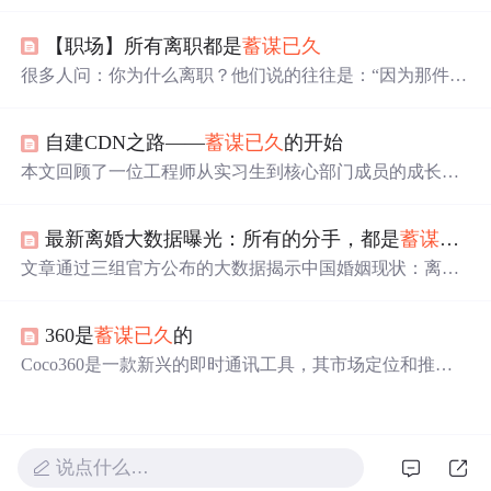
的故事。指出分手可能是一方
蓄谋已久
，在感情生活中陪
伴很重要，女孩大多只是希望在需要时对方能及时出现，
【职场】所有离职都是
蓄谋已久
简单陪伴胜过一切。
很多人问：你为什么离职？他们说的往往是：“因为那件
事。——那次被骂，那次不公，那次被冷落。但那件事，
只是最后一根稻草。骆驼早就不堪重负了。心理学上叫*
自建CDN之路——
蓄谋已久
的开始
*“累积性压力”**（Cumulative Stress）。伤害不是单次发生
的，而是日积月累的。每一次小的不公，每一次被漠视的
本文回顾了一位工程师从实习生到核心部门成员的成长历
努力，每一次被辜负的期待，都在骆驼背上压了一根稻
程，并详细介绍了其所在团队自建CDN的过程，包括从最
草。外人只看到最后那根，却不知道下面压着的，是一整
初的构想到最终上线所经历的技术探索、架构调整及面对
个沉重的过去。人会在什么时候开始谋划离职？不是因为
最新离婚大数据曝光：所有的分手，都是
蓄谋已久
的各种挑战。
外面太诱人，而是因为这里已经不再是他应该待的地方。
文章通过三组官方公布的大数据揭示中国婚姻现状：离婚
率逐年上升，女方主动提出离婚比例高达73.4%，而离婚的
主要原因是生活琐事。文章通过具体案例分析，指出婚姻
360是
蓄谋已久
的
中的琐碎问题积累成为离婚的主要诱因。
Coco360是一款新兴的即时通讯工具，其市场定位和推出
方式引发了与360公司的争议。Coco360强调用户需求导向
和绿色健康的服务理念，但在命名和宣传上与360产生了混
淆，导致法律纠纷。
说点什么…