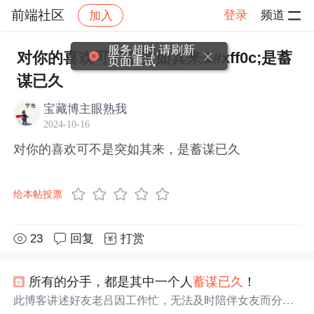
前端社区
登录
频道
加入
帖子详情
社区
前端社区
感慨
服务超时,请刷新
对你的喜欢可不是突如其来&#xff0c;是蓄
页面重试
谋已久
宝藏博主眼熟我
2024-10-16
对你的喜欢可不是突如其来，是蓄谋已久
给本帖投票
23
回复
打赏
所有的分手，都是其中一个人
蓄谋已久
！
此博客讲述好友老吕因工作忙，无法及时陪伴女友而分手