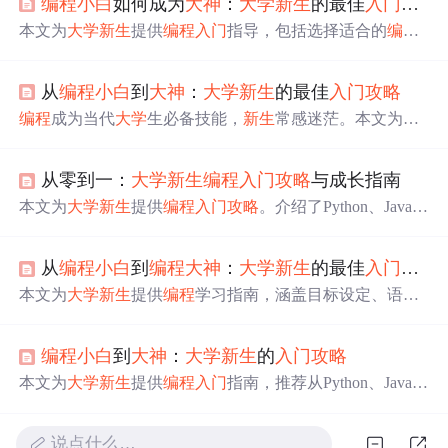
编程
小白
如何成为
大神
：
大学
新生
的最佳
入门
攻略
本文为
大学
新生
提供
编程
入门
指导，包括选择适合的
编程
语言如Python和JavaScript，推荐优质学习资源，及实用的
学习方法。
从
编程
小白
到
大神
：
大学
新生
的最佳
入门
攻略
编程
成为当代
大学
生必备技能，
新生
常感迷茫。本文为
大
学
新生
提供
编程
入门
攻略
，介绍Python、JavaScript、Java
等适合新手的
编程
语言，推荐在线课程、书籍、
编程
社区
从零到一：
大学
新生
编程
入门
攻略
与成长指南
等学习资源，还分享制定学习计划、实践项目、解决困难
等学习方法与技巧。
本文为
大学
新生
提供
编程
入门
攻略
。介绍了Python、JavaSc
ript、Java、C#等适合新手的
编程
语言及其特点、应用领域
和学习难度；推荐了在线课程、教程文档、书籍和
编程
社
从
编程
小白
到
编程
大神
：
大学
新生
的最佳
入门
攻略
区等学习资源；还分享了制定学习计划、理论实践结合等
高效学习方法与技巧。
本文为
大学
新生
提供
编程
学习指南，涵盖目标设定、语言
选择、基础练习、项目实战、社区参与及持续进阶，助你
从零开始迈向
编程
高手。
编程
小白
到
大神
：
大学
新生
的
入门
攻略
本文为
大学
新生
提供
编程
入门
指南，推荐从Python、JavaSc
ript或Java开始，利用在线课程、官方文档及
编程
社区资
源，通过制定学习计划、项目实践和解决困难的技巧，快
说点什么…
速提升
编程
技能。