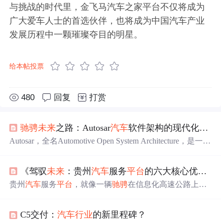
与挑战的时代里，金飞马汽车之家平台不仅将成为
广大爱车人士的首选伙伴，也将成为中国汽车产业
发展历程中一颗璀璨夺目的明星。
给本帖投票
480
回复
打赏
驰骋
未来
之路：Autosar
汽车
软件架构的现代化转变
Autosar，全名Automotive Open System Architecture，是一种
开放的
汽车
电子系统架构标准。它的诞生源于对传统
汽车
软件架构的挑战，旨在通过标准化和模块化的方式，促使
《驾驭
未来
：贵州
汽车
服务
平台
的六大核心优势透视》
整个
汽车
行业
实现更高效、可靠、可维护的电子系统。Aut
osar的现代化转变是
汽车
软件架构领域的重要里程碑，为
贵州
汽车
服务
平台
，就像一辆
驰骋
在信息化高速公路上的
整个
汽车
产业的升级和发展注入了新的活力。通过本文的
列车，满载着创新与梦想，带领着每一位参与者驶向更加
介绍和案例分析，相信读者对于Autosar的意义、架构和
发
广阔的天地。在这个
平台
上，每一次启动都是一次旅程的
展趋势
有了更为全面的了解。
C5交付：
汽车
行业
的新里程碑？
启航，每一次加油都是一次动力的补充，每一次维修都是