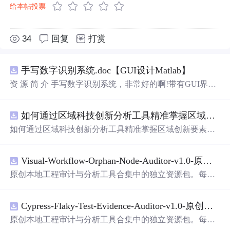
给本帖投票
34
回复
打赏
手写数字识别系统.doc【GUI设计Matlab】
资 源 简 介 手写数字识别系统，非常好的啊!带有GUI界
面，使用方便! 详 情 说 明 用这个手写数字识别系统，你可
以轻松地识别手写数字。这个系统不仅功能强大，而且还
如何通过区域科技创新分析工具精准掌握区域创新要素分布与产业链融合现状？.docx
带有直观的图形用户界面（GUI），非常容易使用。你只
需要将手写数字输入系统，它将立即给出准确的识别结
如何通过区域科技创新分析工具精准掌握区域创新要素分
果。这个系统可以在各种场景中使用，无论是学校、工作
布与产业链融合现状？
还是日常生活，都能为你提供快速和准确的识别服务。它
是一个非常方便和实用的工具，你一定会
喜欢
它的！
Visual-Workflow-Orphan-Node-Auditor-v1.0-原创源码与文档.zip
原创本地工程审计与分析工具合集中的独立资源包。每个
ZIP包含完整源码、3项自动化测试、可复现合成示例、离
线HTML、JSON与SVG报告、1080×720真实运行效果图、
Cypress-Flaky-Test-Evidence-Auditor-v1.0-原创源码与文档.zip
README、运行说明、功能清单、MIT License及原创与授
权声明。解压后进入project目录，执行npm test验证算法，
原创本地工程审计与分析工具合集中的独立资源包。每个
执行npm run report生成报告，也可通过本地静态服务器打