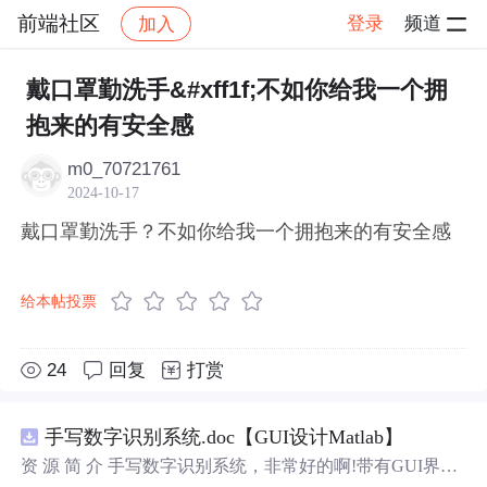
前端社区
登录
频道
加入
帖子详情
社区
前端社区
感慨
戴口罩勤洗手&#xff1f;不如你给我一个拥
抱来的有安全感
m0_70721761
2024-10-17
戴口罩勤洗手？不如你给我一个拥抱来的有安全感
给本帖投票
24
回复
打赏
手写数字识别系统.doc【GUI设计Matlab】
资 源 简 介 手写数字识别系统，非常好的啊!带有GUI界