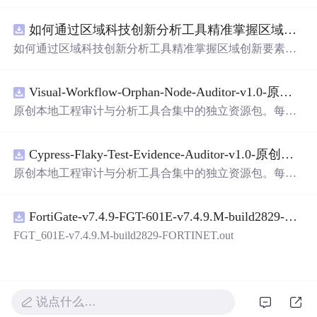
面，使用方便! 详 情 说 明 用这个手写数字识别系统，你可
以轻松地识别手写数字。这个系统不仅功能强大，而且还
如何通过区域科技创新分析工具精准掌握区域创新要素分布与产业链融合现状？.docx
带有直观的图形用户界面（GUI），非常容易使用。你只
需要将手写数字输入系统，它将立即给出准确的识别结
如何通过区域科技创新分析工具精准掌握区域创新要素分
果。这个系统可以在各种场景中使用，无论是学校、工作
布与产业链融合现状？
还是日常生活，都能为你提供快速和准确的识别服务。它
是
一个
非常方便和实用的工具，你一定会喜欢它的！
Visual-Workflow-Orphan-Node-Auditor-v1.0-原创源码与文档.zip
原创本地工程审计与分析工具合集中的独立资源包。每个
ZIP包含完整源码、3项自动化测试、可复现合成示例、离
线HTML、JSON与SVG报告、1080×720真实运行效果图、
Cypress-Flaky-Test-Evidence-Auditor-v1.0-原创源码与文档.zip
README、运行说明、功能清单、MIT License及原创与授
权声明。解压后进入project目录，执行npm test验证算法，
原创本地工程审计与分析工具合集中的独立资源包。每个
执行npm run report生成报告，也可通过本地静态服务器打
ZIP包含完整源码、3项自动化测试、可复现合成示例、离
开网页。运行时零第三方依赖，不包含热点产品或开源项
线HTML、JSON与SVG报告、1080×720真实运行效果图、
目源码、Logo、官方截图、论文、生产日志或其他受限素
FortiGate-v7.4.9-FGT-601E-v7.4.9.M-build2829-FORTINET.out
README、运行说明、功能清单、MIT License及原创与授
材。适合前端开发、AI应用工程、测试审计和课程实践。
权声明。解压后进入project目录，执行npm test验证算法，
FGT_601E-v7.4.9.M-build2829-FORTINET.out
执行npm run report生成报告，也可通过本地静态服务器打
开网页。运行时零第三方依赖，不包含热点产品或开源项
目源码、Logo、官方截图、论文、生产日志或其他受限素
材。适合前端开发、AI应用工程、测试审计和课程实践。
说点什么…