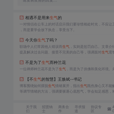
请发表友善的回复…
相遇不是用来
生气
的
一对情侣在公车上的对话启示我们要珍惜相处时光，不应让
，而是要学会放下执念，享受当下。
今天你
生气
了吗？
职场中人们常因他人错误而
生气
，实则是惩罚自己。文章介
提及解决过去问题、接受不完美的自己等，强调面对
生气
需
不是为了
生气
而种兰花
一位禅师种兰花不是为了
生气
，而是为了供佛和美化环境。
【不
生气
的智慧】王焕斌--书记
博客围绕如何摆脱
生气
情绪展开，指出
生气
既伤身心又不能
等调节情绪的方法，强调要驱逐心底怒气，学会知足感恩，
关于我
招贤纳
商务合
寻求报
协议专
们
士
作
道
区