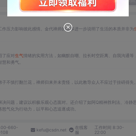
发表回
工作压力影响彼此感情。金代禅师的故事进一步说明了生活的本质并非为
绍了应对
生气
情绪的实用方法，如幽默自嘲、拉长时空距离、自我沟通等
智慧和勇气。
弟子不慎打翻兰花，禅师归来并未责怪，以此教导众人不应过于挂碍得失
解决问题，建议以积极乐观心态面对。还介绍了如阿Q精神胜利法、冷静
将怒气化为行动力，以平和心态追逐成功。
400-660-
在线客
工作时间 8:30-
kefu@csdn.net
0108
服
22:00