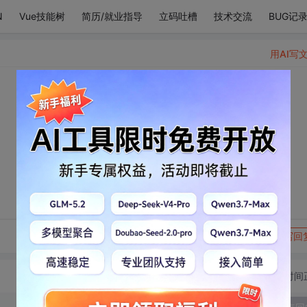
N
Vue技能树
简历/就业指导
立码吐槽
技术交流
BUG记
用AI写
转发到动态
举报
写回
切换为时间