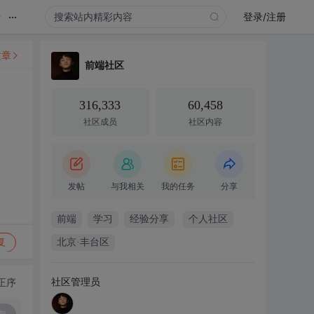
...
录
登录/注册
文章
前端社区
316,333
60,458
社区成员
社区内容
发帖
与我相关
我的任务
分享
前端
学习
经验分享
个人社区
复
北京·丰台区
社区管理员
正序