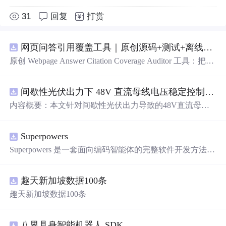
31
回复
打赏
网页问答引用覆盖工具｜原创源码+测试+离线报告
原创 Webpage Answer Citation Coverage Auditor 工具：把网
页摘要
中
的事实性陈述与页面段落、发布时间和引用链接
对齐，统计未被证据覆盖的结论；本地网页、JSON/HTM
间歇性光伏出力下 48V 直流母线电压稳定控制及储能双向充放电闭环调控体系研究（Simulink仿真实现）
L/SVG报告、测试与示例。压缩包包含完整源码、3项自动
化测试、可复现示例、HTML/JSON/SVG离线报告、1080×
内容概要：本文针对间歇性光伏出力导致的48V直流母线
720运行效果图、README、运行说明、MIT License及原
电压波动问题，研究并构建了一套储能系统双向充放电闭
创授权声明。适合开发者进行工程预检、质量审查和交付
环调控体系，旨在实现离网型直流微网的功率动态平衡与
复核；Node.js 18+可直接运行，零第三方运行依赖。
Superpowers
电压稳定控制。通过Simulink搭建包含光伏阵列、Boost DC
-DC变换器、负载、双向DC-DC变换器及锂离子电池的完
Superpowers 是一套面向编码智能体的完整软件开发方法，
整直流微网系统模型，重点解决光伏发电波动引起的功率
它构建于一系列可组合技能及确保智能体能正确运用这些
供需失衡难题。采用最大功率点跟踪（MPPT）技术提升
技能的初始指令之上。
光伏能量捕获效率，并结合储能系统的双向调节能力，实
趣天新加坡数据100条
施削峰填谷策略，实现能量的时空转移与动态补偿。研究
趣天新加坡数据100条
涵盖系统建模、控制策略设计、仿真验证全流程，确保在
光照变化、负载突变等复杂工况下母线电压的稳定性，提
升微网系统的电能质量和运行可靠性。; 适合人群：具备电
八界具身智能机器人 SDK