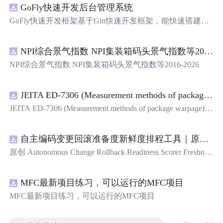
GoFly快速开发后台管理系统
GoFly快速开发框架基于Gin快速开发框架，能快速搭建应
用、框架底层完善、丰富代码仓插件、快速开发数据大
屏、物联网平台、OA流程审批、工作流引擎、商城、微信
NPI综合景气指数 NPI集装箱码头景气指数等2016-2026
管理后台等。api文档管理并一键生成api接口代码，一键生
成 CRUD前后端代码丰富组件，基于 Gin和 Vue3的Arco D
NPI综合景气指数 NPI集装箱码头景气指数等2016-2026
esign的快速后台开发框架，基于JWT接口验证和Auth验证
的权限管理系统,附件管理系统，天生支持saas架构。本着
大道至简思想，接口单层设计，开发简单，极易上手、代
JEITA ED-7306 (Measurement methods of package warpage).pdf
码可读性和可维护性好、得益于Go优秀性能框架性能和并
JEITA ED-7306 (Measurement methods of package warpage).p
发都很优秀、需要硬件资源很小。
df
自主编码变更回滚准备度新鲜度排程工具｜原创源码+测试+离线报告
原创 Autonomous Change Rollback Readiness Scorer Freshnes
s Schedule 工具：围绕“根据提交边界、迁移影响、测试覆
盖、特性开关、备份和人工接管入口评估自主变更回滚准
MFC最新项目练习，可以运行的MFC项目
备度”的结果，按风险、变化速度、证据有效期和负责人安
排周期复核；本地网页、JSON/HTML/SVG报告、测试与
MFC最新项目练习，可以运行的MFC项目
示例。压缩包包含完整源码、3项自动化测试、可复现示
例、HTML/JSON/SVG离线报告、1080×720运行效果图、