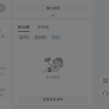
复
加入社区
积分榜
荣誉榜
数
出准确
近7日
近30日
至今
常方
SV
行np
暂无数据
项目
SV
行np
查看更多榜单
项目