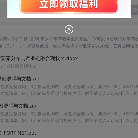
发表回
，使用方便! 详 情 说 明 用这个手写数字识别系统，你可以轻松地识别手写
（GUI），非常容易使用。你只需要将手写数字输入系统，它将立即给
、工作还是日常生活，都能为你提供快速和准确的识别服务。它是一个非
素分布与产业链融合现状？.docx
与产业链融合现状？
.0-原创源码与文档.zip
包含完整源码、3项自动化测试、可复现合成示例、离线HTML、JSON与
能清单、MIT License及原创与授权声明。解压后进入project目录，执
告，也可通过本地静态服务器打开网页。运行时零第三方依赖，不包含热点产品或开源
.0-原创源码与文档.zip
。适合前端开发、AI应用工程、测试审计和课程实践。
包含完整源码、3项自动化测试、可复现合成示例、离线HTML、JSON与
能清单、MIT License及原创与授权声明。解压后进入project目录，执
告，也可通过本地静态服务器打开网页。运行时零第三方依赖，不包含热点产品或开源
29-FORTINET.out
。适合前端开发、AI应用工程、测试审计和课程实践。