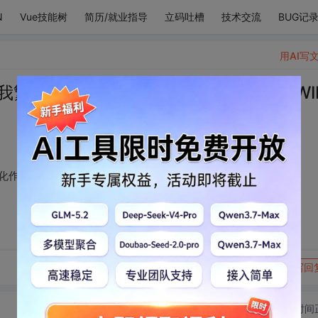
N
Vue技能树
简历/就业指导
立码吐槽
技术交流
BUG记
用AI写
我繁花盛开的心间 你化作蝴蝶飞来 ——WI
蝶飞来 ——WINNER《MILLIONS》
转发到动态
举报
写回
切换为时间