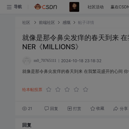
社区活动
赢在CSD
导航
社区
前端社区
感慨
帖子详情
就像是那令鼻尖发痒的春天到来 在
NER《MILLIONS》
2024-10-18 23:18:32
m0_70765111
就像是那令鼻尖发痒的春天到来 在我繁花盛开的心间 你化作蝴
给本帖投票
21
回复
打赏
分享
收藏
回复