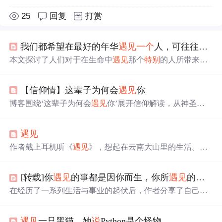
25
回复
打赏
我们都希望在最好的年华
遇见
一个
人，可往往是
遇
本文探讨了人们对于在生命中
遇见
那个
特别
的人所带来的
美好变化的看法。它强调了
一个
观点：不是
遇见
了才迎来
最好的年华，而是因为
遇见
了某个人才让那段时光变得最
【信仰情】这辈子为何会
遇见
你
为珍贵。
博客围绕‘这辈子为何会
遇见
你’展开信仰解读，从神圣剧
本
说
、因果律、宇宙能量学、神秘主义传统等多维度进行
精神解码，指出所有相遇是高维力量编排的生命课程，并
遇见
给出聆听相遇密语的实践指南。
作者戴上耳机听《
遇见
》，想起在云南大山里的生活。那
时每晚在篮球场踱步，隔几天买脐橙，天冷时烤电炉吃橙
子。当地节日或生日会杀羊杀猪聚餐。那里生活简单平
[转载]你
遇见
的事都是因你而生，你所
遇见
的人都是为你而来（自赵星）
静，虽想离开，回来后却怀念那种简单。
在经历了一系列生活与事业的起伏后，作者分享了自己如
何从困难中汲取力量，不断成长与进步的心路历程。文章
强调了面对挑战的勇气、自我超越的决心以及选择性记忆
遇见
一只黑猫，她
说
Python是个怪物
美好与幸福的重要性。同时，通过引用名言警句，鼓励读