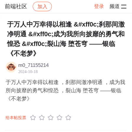
前端社区
登录
频道
加入
帖子详情
社区
前端社区
感慨
于万人中万幸得以相逢 &#xff0c;刹那间澈
净明通 &#xff0c;成为我所向披靡的勇气和
惶恐 &#xff0c;裂山海 堕苍穹 ——银临
《不老梦》
m0_71155214
2024-10-18
于万人中万幸得以相逢 ，刹那间澈净明通 ，成为我
所向披靡的勇气和惶恐 ，裂山海 堕苍穹 ——银临
《不老梦》
给本帖投票