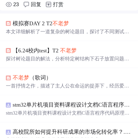
23
回复
打赏
模拟赛DAY 2 T2
不老梦
本文详细解析了一道复杂的树论题目，探讨了不同测试点
的解决方案，从直接输出到爆搜，再到优化的DFS回溯算
法。通过对比不同策略下的石子放置顺序，得出了最优解
【6.24校内test】T2
不老梦
的数学归纳证明。
探讨树论题目的解法，分析特定树结构下石子放置问题的
算法设计，涉及回溯、排序与动态规划策略。
不老梦
（歌词）
一首抒情之作，描述了主人公在命运的捉弄下，经历爱情
的甜蜜与苦楚，表达了对于缘分的感慨与对未来的期许。
stm32单片机项目资料课程设计文档C语言程序代码原理图电路PCB实例悬挂运动控制系统论文资料
stm32单片机项目资料课程设计文档C语言程序代码原理图
电路PCB实例悬挂运动控制系统论文资料
高校院所如何提升科研成果的市场化转化率？.docx