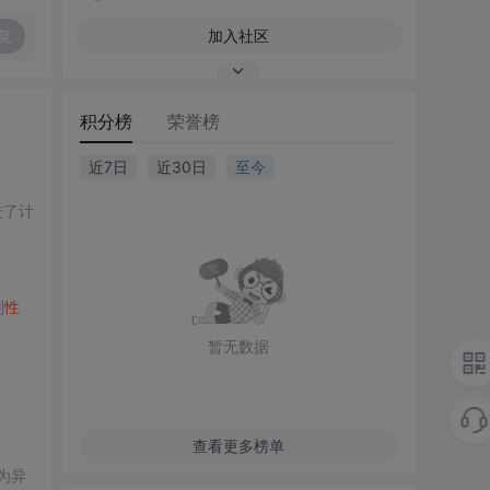
复
加入社区
积分榜
荣誉榜
近7日
近30日
至今
进了计
别
性
暂无数据
查看更多榜单
为异