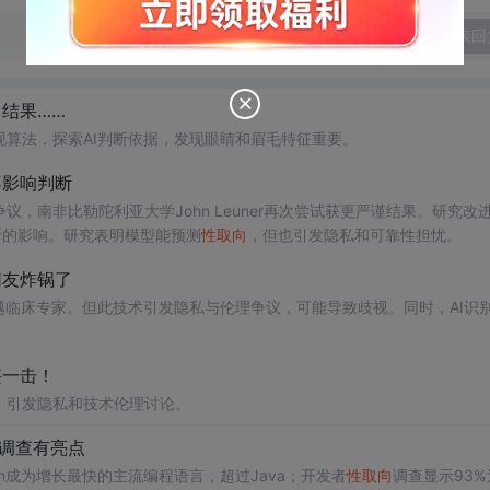
发表回
结果……
算法，探索AI判断依据，发现眼睛和眉毛特征重要。
不影响判断
，南非比勒陀利亚大学John Leuner再次尝试获更严谨结果。研究改
判断的影响。研究表明模型能预测
性取向
，但也引发隐私和可靠性担忧。
网友炸锅了
超越临床专家。但此技术引发隐私与伦理争议，可能导致歧视。同时，AI识
堪一击！
，引发隐私和技术伦理讨论。
年度调查有亮点
ython成为增长最快的主流编程语言，超过Java；开发者
性取向
调查显示93%