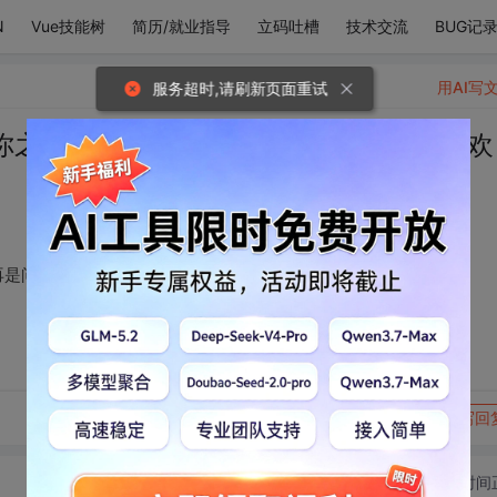
N
Vue技能树
简历/就业指导
立码吐槽
技术交流
BUG记
用AI写
服务超时,请刷新页面重试
你之后，这个问题不再是问题。因为我喜欢
再是问题。因为我喜欢你，无论怎么样，我都喜欢。
转发到动态
举报
写回
切换为时间