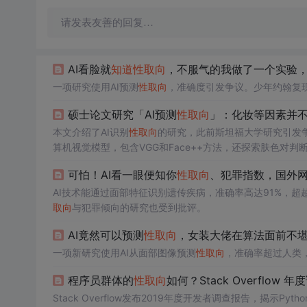
请发表友善的回复…
AI看脸就
知道
性取向
，不服气的我做了一个实验，
一项研究使用AI预测
性取向
，准确度引发争议。少年约翰复现
硕士论文研究「AI预测
性取向
」：化妆等因素并
本文介绍了AI识别
性取向
的研究，此前斯坦福大学研究引发争议
算机视觉模型，包含VGG和Face++方法，还探索肤色对
可怕！AI看一眼便知你
性取向
、犯罪指数，国外
AI技术能通过面部特征识别遗传疾病，准确率高达91%，
取向
与犯罪倾向的研究也受到批评。
AI竟然可以预测
性取向
，女装大佬在算法面前不
一项新研究使用AI从面部图像预测
性取向
，准确率超过人类
程序员群体的
性取向
如何？Stack Overflow 
Stack Overflow发布2019年度开发者调查报告，揭示P