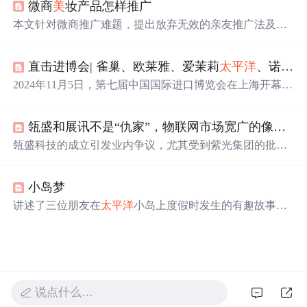
微商
美
妆产品怎样推广
个性化消费趋势，体现对中国市场的深度布局与长期承
诺。
本文针对微商推广难题，提出放弃无效的亲友推广法及盲
目刷屏行为，转而聚焦于运用正确的方法和技术吸引精准
客源。文章建议微商应当开拓陌生市场，并通过在特定平
直击进博会| 雀巢、欧莱雅、爱茉莉
太平洋
、诺华、西门子医疗、拜耳、江森自控、霍尼韦尔、3M等全球知名企业连续第七次亮相进博会...
台发布相关内容来吸引目标客户群体。
2024年11月5日，第七届中国国际进口博览会在上海开幕，
雀巢、欧莱雅等全球知名企业携新产品、新应用亮相。雀
巢展示多业务单元商品；欧莱雅三馆联动，带来多款首发
瓴盛和展讯不是“仇家”，物联网市场宽广的像
太平
新品；诺华展示创新药物等，各企业均展示了自身在不同
领域的成果与实力。
瓴盛科技的成立引发业内争议，尤其受到紫光集团的批
评。本文分析了这一事件背后的原因，指出竞争有助于产
业发展，并强调了健康市场竞争的重要性。
小岛梦
讲述了三位朋友在
太平洋
小岛上度假时发生的有趣故事，
包括他们在沙滩上享受
美
景、品尝椰子及与其他游客互动
的经历。
说点什么…