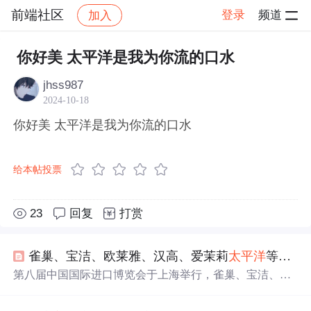
前端社区
登录
频道
加入
帖子详情
社区
前端社区
感慨
你好美 太平洋是我为你流的口水
jhss987
2024-10-18
你好美 太平洋是我为你流的口水
给本帖投票
23
回复
打赏
雀巢、宝洁、欧莱雅、汉高、爱茉莉
太平洋
等消费品巨头亮相第八届进博会 |
第八届中国国际进口博览会于上海举行，雀巢、宝洁、欧
莱雅、汉高、爱茉莉
太平洋
等全球消费品巨头展示最新产
品与技术创新，聚焦营养健康、
美
妆科技、可持续发展及