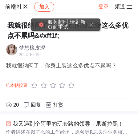
前端社区
登录
频道
加入
帖子详情
社区
前端社区
感慨
服务超时,请刷新
我就很纳闷了&#xff0c;你身上装这么多优
页面重试
点不累吗&#xff1f;
梦想橡皮泥
2024-10-19
我就很纳闷了，你身上装这么多优点不累吗？
给本帖投票
20
回复
打赏
我又遇到个阿里的玩套路的领导，果断拉黑！
作者讲述在饿了么的工作经历，原领导R总关注业务核