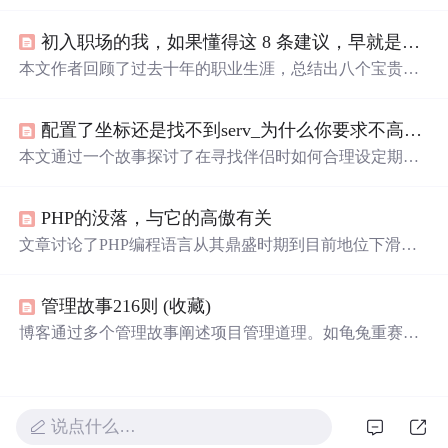
心，对作者团队成果不重视。后客服负责人换成阿里来的
T总，T总套路多，入职不久就将作者负责的业务交给自己
初入职场的我，如果懂得这 8 条建议，早就是大神了
下属。作者无奈拉黑T总并离职，最后总结职场经验。
本文作者回顾了过去十年的职业生涯，总结出八个宝贵的
职场经验教训。从选择城市的重要性、抓住晋升机会、保
持技术深度等方面提供了实用建议。
配置了坐标还是找不到serv_为什么你要求不高，却还是找不到对象？
本文通过一个故事探讨了在寻找伴侣时如何合理设定期望
值。主人公在朋友的建议下，学会了筛选出最重要的三项
要求，并据此找到了合适的伴侣。文章鼓励读者在面对众
PHP的没落，与它的高傲有关
多条件时，学会抓住核心需求。
文章讨论了PHP编程语言从其鼎盛时期到目前地位下滑的
现象，提到了PHP因能快速构建项目而受青睐，但也因其
代码维护性差和社区中的一些狂妄言论而受到批评。Pytho
管理故事216则 (收藏)
n的崛起可能是PHP没落的一个因素。文章通过作者个人经
历阐述了PHP在公司项目中的影响，以及编程语言竞争中
博客通过多个管理故事阐述项目管理道理。如龟兔重赛强
不断变化的格局，强调了语言需不断进化以适应时代需
调战略路线重要性；温水煮青蛙提醒关注环境变化；手臂
求。
不能弯曲的人们说明团队需互相扶持。还涉及鼓励员工、
换角度看问题、解决问题等项目管理要点。
说点什么…