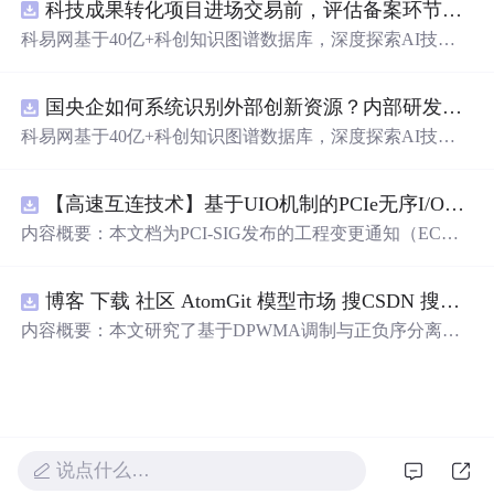
科技成果转化项目进场交易前，评估备案环节需要准备哪些材料？.docx
科易网基于40亿+科创知识图谱数据库，深度探索AI技术
在技术转移、成果转化、技术经纪、知识产权、产业创
新、科技招商等垂直领域的多样化应用场景，研究科技创
国央企如何系统识别外部创新资源？内部研发体系完善，但对外部高校、中小科技企业技术能力缺乏动态认知。.docx
新领域的AI+数智化解决方案，推动科技创新与产业创新
智能化发展。
科易网基于40亿+科创知识图谱数据库，深度探索AI技术
在技术转移、成果转化、技术经纪、知识产权、产业创
新、科技招商等垂直领域的多样化应用场景，研究科技创
【高速互连技术】基于UIO机制的PCIe无序I/O扩展：多路径架构下内存请求的高性能传输与排序控制方案设计
新领域的AI+数智化解决方案，推动科技创新与产业创新
智能化发展。
内容概要：本文档为PCI-SIG发布的工程变更通知（EC
N），介绍了名为“无序输入/输出（Unordered I/O, UIO）”
的新功能，旨在解决传统PCI/PCIe架构中严格的顺序传输
博客 下载 社区 AtomGit 模型市场 搜CSDN 搜索 AI 搜索 会员中心 创作中心 基于DPWMA调制与正负序分离的ANPC三电平并网逆变器前馈控制策略研究（Simulink仿真实现）
规则对多路径拓扑和高性能IO系统的限制。UIO基于Flit模
式，定义了一套新的TLP（事务层包）类型和规则，允许
内容概要：本文研究了基于DPWMA调制与正负序分离的
请求方（Requester）自主管理数据顺序，支持多路径路
ANPC三电平并网逆变器前馈控制策略，旨在解决传统三
由、提升系统效率并兼容现有生产者-消费者模型。文档详
电平逆变器存在的谐波含量高、电网不平衡工况适应性差
细说明了UIO
及动态响应速度不足等问题。通过采用有源中点箝位（AN
PC）三电平逆变器拓扑，结合双极性倍频脉宽调制（DPW
MA）、正负序分离锁相技术和电网电压前馈控制，构建
说点什么…
了一套一体化的高性能并网控制体系。该体系不仅优化了
逆变器的开关动作机制，改善了输出电压电流的谐波特