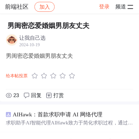
前端社区
登录
频道
加入
帖子详情
社区
前端社区
感慨
男闺密恋爱婚姻男朋友丈夫
让我自己选
2024-10-19
男闺密恋爱婚姻男朋友丈夫
给本帖投票
23
回复
打赏
AIHawk：首款求职申请 AI 网络代理
求职助手AI智能代理AIHawk致力于简化求职过程，通过自
动化职位申请流程。借助人工智能，它能够帮助用户以定
制化的方式申请多个职位。