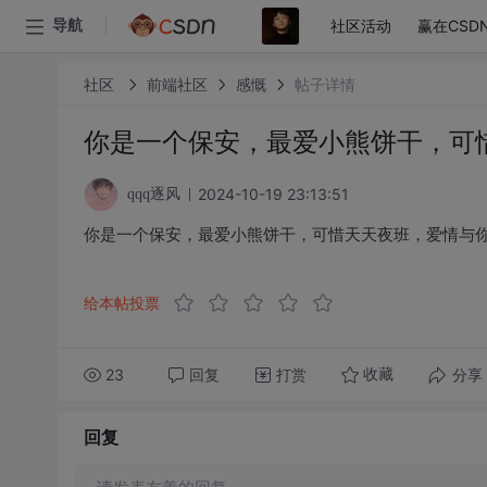
社区活动
赢在CSD
导航
社区
前端社区
感慨
帖子详情
你是一个保安，最爱小熊饼干，可
2024-10-19 23:13:51
qqq逐风
你是一个保安，最爱小熊饼干，可惜天天夜班，爱情与
给本帖投票
23
回复
打赏
分享
收藏
回复