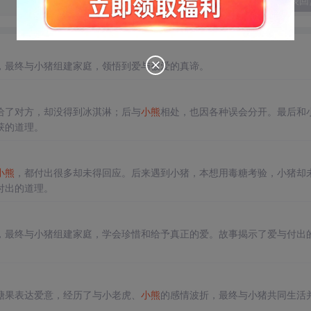
发表回
，最终与小猪组建家庭，领悟到爱与被爱的真谛。
给了对方，却没得到冰淇淋；后与
小熊
相处，也因各种误会分开。最后和
获的道理。
小熊
，都付出很多却未得回应。后来遇到小猪，本想用毒糖考验，小猪却
付出的道理。
，最终与小猪组建家庭，学会珍惜和给予真正的爱。故事揭示了爱与付出
糖果表达爱意，经历了与小老虎、
小熊
的感情波折，最终与小猪共同生活