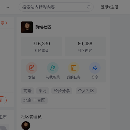
...
录
登录/注册
文章
前端社区
316,330
60,458
社区成员
社区内容
发帖
与我相关
我的任务
分享
前端
学习
经验分享
个人社区
复
北京·丰台区
社区管理员
正序