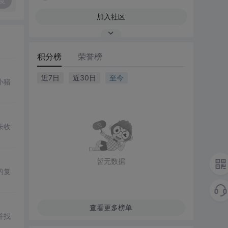
复
加入社区
积分榜
荣誉榜
近7日
近30日
至今
小猪
未收
暂无数据
的复
查看更多榜单
并找