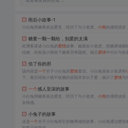
请发表友善的回复…
雨后小故事-1
小白兔用糖果表达爱意，经历了与小老虎、
小熊
的感情波折
糖要一颗一颗给，别爱的太满
此博客讲述小白兔的
爱情
故事。她喜欢小老虎，把糖果铺都
结婚，却发现小猪收下糖果另有隐情。揭示
爱情
中付出与收
信了你的邪
该内容是
一个
关于小白兔的
爱情
童话。小白兔喜欢小老虎和
下。最后得知小猪不收糖的原因并非出于爱，揭示了
爱情
与
一个
感人至深的故事
小白兔用糖果表达爱意，经历了与小老虎、
小熊
的感情波折
杂情感。
小兔子的故事
这是
一个
关于小白兔和它的糖果铺的故事。小白兔通过赠送
到真正的幸福。