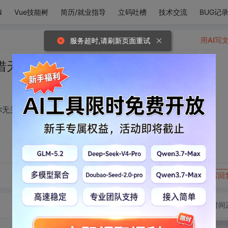
N
Vue技能树
简历/就业指导
立码吐槽
技术交流
BUG记
用AI写
服务超时,请刷新页面重试
惜天天夜班，爱情与你无关
你无关
转发到动态
举报
写回
切换为时间