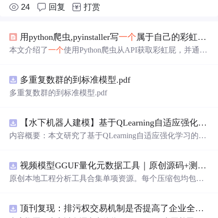
24
回复
打赏
用python爬虫,pyinstaller写
一个
属于自己的彩虹屁生成器！（链接在文末自取）
本文介绍了
一个
使用Python爬虫从API获取彩虹屁，并通过
tkinter模块创建GUI的彩虹屁生成器。该程序经pyinstaller打
包后，可在无Python环境下运行。
多重复数群的到标准模型.pdf
多重复数群的到标准模型.pdf
【水下机器人建模】基于QLearning自适应强化学习PID控制器在AUV中的应用研究（Matlab代码实现）
内容概要：本文研究了基于QLearning自适应强化学习的PI
D控制器在自主水下航行器（AUV）中的应用，通过Matla
b代码实现了对水下机器人的动力学建模与运动控制。重点
视频模型GGUF量化元数据工具｜原创源码+测试+离线报告
探讨了将强化学习算法QLearning与传统PID控制相结合的
方法，以提升AUV在复杂、时变及非线性水下环境中的自
原创本地工程分析工具合集单项资源。每个压缩包均包含
适应控制能力。文中系统分析了AUV的运动学与动力学特
完整 JavaScript/Node.js 源码、3 项自动化测试、可复现合
性，阐述了传统PID参数整定面临的挑战，并提出采用QLe
成示例、离线 HTML/JSON/SVG 报告、1080×720 真实运
arning算法在线动态优化PID控制器的比例、积分和微分参
顶刊复现：排污权交易机制是否提高了企业全要素生产率 -来自中国上市公司的证据（论文+数据）
行效果图、README、运行说明、功能清单、MIT License
数，从而实现对系统误差、响应速度、超调量等性能指标