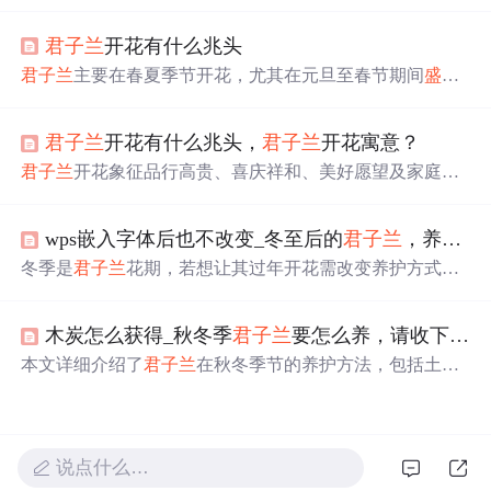
产南非，为半阴性植物。其根肉质，花漏斗状。繁殖方式
有播种和分株。生长适温18 - 28℃，喜半阴湿润环境。具
君子兰
开花有什么兆头
有观赏和经济价值，花语为高贵、有君子之风。
君子兰
主要在春夏季节开花，尤其在元旦至春节期间
盛开
，其花期可达45天以上。
君子兰
被视为能感知家庭氛围的
植物，家庭和睦时更易开花。其花语象征高贵品格，风水
君子兰
开花有什么兆头，
君子兰
开花寓意？
上代表家庭和谐，适宜五行属木者种植以优化环境。同
时，
君子兰
也被用作判断阳性位置的工具。
君子兰
开花象征品行高贵、喜庆祥和、美好愿望及家庭圆
满。它是长春市的市花，适合在家
中
摆放以增添喜庆气
氛，也是赞美他人品行的佳
礼
。原产于南非，喜欢半阴湿
wps嵌入字体后也不改变_冬至后的
君子兰
，养护方式要改变，不然过年不开花
润环境，栽培需2年以上才会开花。
冬季是
君子兰
花期，若想让其过年开花需改变养护方式。
要保证每天6小时以上光照，冬季阳光柔和可直晒；白天温
度保持15度以上、夜间10度以上，且昼夜温差超5度；室温
木炭怎么获得_秋冬季
君子兰
要怎么养，请收下这六字箴言
超15度可补充液体型磷钾肥料，15天左右用1次。
本文详细介绍了
君子兰
在秋冬季节的养护方法，包括土
壤、施肥、浇水、温度和光照的管理。建议使用疏松肥沃
的
中
性或弱酸性土，适当施肥并控制水分，保持适宜的室
温和充足但不强烈的光照。遵循这些技巧，有助于
君子兰
在冬季健康生长，延长花期。
说点什么…