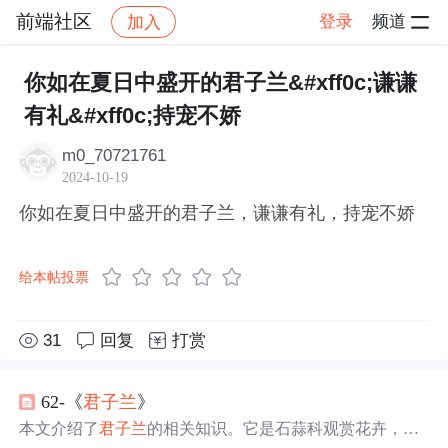
前端社区
登录
频道
加入
帖子详情
社区
前端社区
感慨
你如在夏日中盛开的君子兰&#xff0c;谦谦
有礼&#xff0c;持宠不娇
m0_70721761
2024-10-19
你如在夏日中盛开的君子兰，谦谦有礼，持宠不娇
给本帖投票
31
回复
打赏
62-《
君子兰
》
本文介绍了
君子兰
的相关知识。它是石蒜科观赏花卉，原