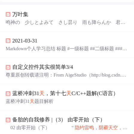
万叶集
鸣神の 少しとよみて さし昙り 雨も降らんか 君を
留めん 鸣神の 少しとよみて 降らずとも 我は止まら
ん 妹し留めば
隐约
雷鸣
阴霾
天
空
但
盼
风雨
来
能留
君在
2021-03-31
此
隐约
雷鸣
阴霾
天
空
即使
天
无雨
我亦留此地
Markdown个人学习总结 标题 #一级标题 ##二级标题 ###三
级标题 等等 以此类推 字体 ** 文字 ** 两个星号加粗效果
隐约
雷鸣
阴霾
天
空
但
盼
风雨
来
能留
你在此 *文字 * 一个星
自定义控件其实很简单3/4
号斜体效果
隐约
雷鸣
阴霾
天
空
但
盼
风雨
来
能留
你在此 **
* 文字 * ** 三个星号加粗斜体
隐约
雷鸣
阴霾
天
空
但
盼
风
尊重原创转载请注明：From AigeStudio（http://blog.csdn.ne
雨
来
能留
你在此 ~~ 文字 ~~ 两个波浪线画斜线效果
隐约
t/aigestudio）Power by Aige 侵权必究！ 炮兵镇楼
隐约
雷鸣
雷鸣
阴霾
天
空
但
盼
风雨
来
能留
你在此 引用 大于号加上文
阴霾
天
空
但
盼
风雨
来
能留
你在此
隐约
雷鸣
阴霾
天
空
即使
字
隐约
雷鸣
阴霾
天
空
蓝桥冲刺31
天
，第十七
天
C/C++题解(C语言）
天
无雨
我亦留此地 上一节我们细致地、猥琐地、小心翼翼
地、犹如丝滑般抚摸、啊不，是讲解了如何去测量一个布
蓝桥冲刺31
天
题目解析
局控件，再次强调，如我之前多次强调那样
备胎的自我修养 |（3） 由零开始（下）
02 由零开始（下） “
隐约
雷鸣
，
阴霾
天
空
，但
盼
风雨
来，
能留
你在此；
隐约
雷鸣
，
阴霾
天
空
，即使
天
无