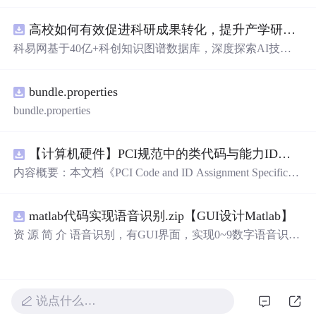
库，主要包含多套选择题，涵盖C语言的基础知识点，如
基本数据类型、运算符与表达式、控制结构（if、switch、
高校如何有效促进科研成果转化，提升产学研合作效率？.docx
循环）、数组、字符串处理、函数定义与调用、指针初步
等内容。题目形式为单项选择题，每道题后附有正确答
科易网基于40亿+科创知识图谱数据库，深度探索AI技术
案，旨在帮助学
生
巩固C语言语法和程序逻辑理解，提升
在技术转移、成果转化、技术经纪、知识产权、产业创
编程实践能力。; 适合人群：适用于高等院校计算机相关专
新、科技招商等垂直领域的多样化应用场景，研究科技创
业学习C语言课程的学
生
，特别是准备期末考试或需要强
bundle.properties
新领域的AI+数智化解决方案，推动科技创新与产业创新
化基础知识的初学者。; 使用场景及目标：①用于考前复
智能化发展。
bundle.properties
习，检验对C语言核心概念的掌握程度；②辅助教师出题
或课堂教学练习；③通过反复练习提高编程思维与代码逻
辑分析能力。; 阅读建议：建议结合教材和上机实践进行练
【计算机硬件】PCI规范中的类代码与能力ID分配：设备功能分类及扩展能力标识系统设计
习，重点关注易错题和涉及复杂逻辑控制的题目，理解每
内容概要：本文档《PCI Code and ID Assignment Specificati
道题背后的程序执行流程，以达到真正掌握语言特性的目
on Revision 1.10》由PCI-SIG发布，定义了PCI设备的类代
的。
码（Class Codes）、能力标识（Capability IDs）和扩展能
matlab代码实现语音识别.zip【GUI设计Matlab】
力标识（Extended Capability IDs）的标准编码规范。文档
详细列出了各类设备的功能分类，包括存储控制器、网络
资 源 简 介 语音识别，有GUI界面，实现0~9数字语音识别
控制器、显示设备、输入设备等，并为每种设备类型分配
详 情 说 明 在这个文档中，我们将讨论语音识别的重要性
唯一的Base Class、Sub-C
以及如何实现0到9的数字语音识别。语音识别是一种技
术，它可以将人类的语音转换为计算机可以理解的文本。
它在许多领域有广泛的应用，包括语音助手、语音控制和
说点什么…
自动语音识别。语音识别技术的发展使得我们能够通过语