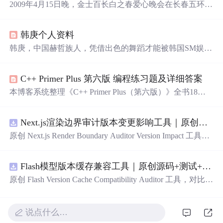
2009年4月15日晚，金士百长白之春爱心晚会在长春五环体
育馆上演，小沈阳、
Super
Ju
nio
r-M等人气明星出席。晚
会不仅呈现了精彩的表演，还募集了近14万元善款及物资
韩庚个人资料
支援四川灾区，展现了艺人们的公益之心。
韩庚，中国赫哲族人，凭借出色的舞蹈才能被韩国SM娱乐
公司发掘，成为
Super
Ju
nio
r成员之一。自2001年起，在韩
国接受专业训练，精通中国传统舞蹈与现代舞，同时学习
C++ Primer Plus 第六版 编程练习题及详细答案
韩语、日语及英语，是一位多才多艺的艺人。
本博客系统整理《C++ Primer Plus（第六版）》全书18章
的编程练习题，覆盖基础语法、数据类型、数组与字符
串、结构体、动态内存、类与对象、STL容器、文件I/O、
Next.js渲染边界审计版本变更影响工具｜原创源码+测试+离线报告
模板、异常处理及现代C++特性（如auto、lambda、移动语
义）等核心内容，每题均提供规范C++实现与关键逻辑说
原创 Next.js Render Boundary Auditor Version Impact 工具，
明，适合作为C++学习者配套实践与自查参考。
围绕“建立服务端组件、客户端组件、数据获取、缓存和交
互边界图，识别错误跨界依赖”的结果，对比两个版本的输
Flash模型版本缓存兼容工具｜原创源码+测试+离线报告
入约定、规则参数、结果结构和风险项，识别变更影响。
压缩包包含完整源码、3 项自动化测试、可复现合成示
原创 Flash Version Cache Compatibility Auditor 工具，对比两
例、离线 HTML/JSON/SVG 报告、1080×720 真实运行效
个Flash模型版本的前缀规范、缓存键、Tokenizer、命中率
果图、README、运行说明、功能清单、MIT License 及
和重建成本。压缩包包含完整源码、3 项自动化测试、可
原创与授权声明。运行时零第三方依赖，不包含热点产品
复现合成示例、离线 HTML/JSON/SVG 报告、1080×720
说点什么…
或开源项目源码、Logo、官方截图、论文、生产日志或其
真实运行效果图、README、运行说明、功能清单、MIT