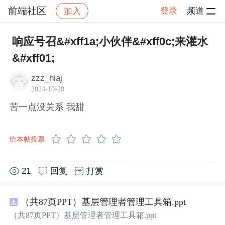
前端社区
登录
频道
加入
帖子详情
社区
前端社区
感慨
响应号召&#xff1a;小伙伴&#xff0c;来灌水
&#xff01;
zzz_hiaj
2024-10-20
苦一点没关系 我甜
给本帖投票
21
回复
打赏
（共87页PPT）基层管理者管理工具箱.ppt
（共87页PPT）基层管理者管理工具箱.ppt