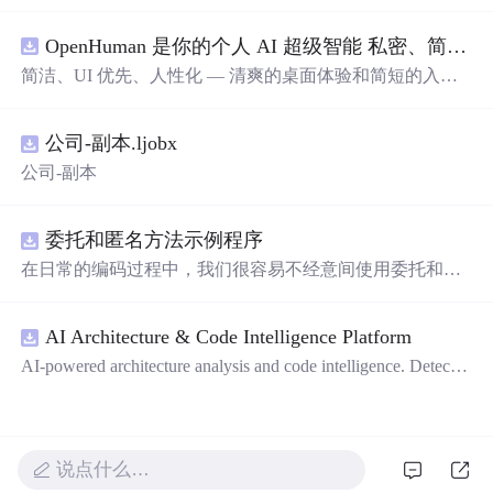
OpenHuman 是你的个人 AI 超级智能 私密、简洁、极其强大
简洁、UI 优先、人性化 — 清爽的桌面体验和简短的入门
流程让你从安装到拥有一个可用的智能体仅需几次点击
——无需先配置，无需终端。智能体有一张脸：一个桌面
公司-副本.ljobx
吉祥物，会说话、能感知周围环境、可作为真实参与者加
入你的 Google Meet 会议、跨周记住你，即使你停止输入
公司-副本
后仍在后台持续思考。
委托和匿名方法示例程序
在日常的编码过程中，我们很容易不经意间使用委托和匿
名方法。你可能没有定义过委托类型，但用到定义好的委
托类型是自然不过的。本资源是一个使用委托和匿名方法
AI Architecture & Code Intelligence Platform
的完整项目示例。
AI-powered architecture analysis and code intelligence. Detects
circular deps, layer violations, dead modules, and more.
说点什么…