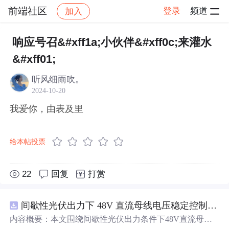
前端社区
登录
频道
加入
帖子详情
社区
前端社区
感慨
响应号召&#xff1a;小伙伴&#xff0c;来灌水
&#xff01;
听风细雨吹。
2024-10-20
我爱你，由表及里
给本帖投票
22
回复
打赏
间歇性光伏出力下 48V 直流母线电压稳定控制及储能双向充放电闭环调控体系研究（Simulink仿真实现）
内容概要：本文围绕间歇性光伏出力条件下48V直流母线