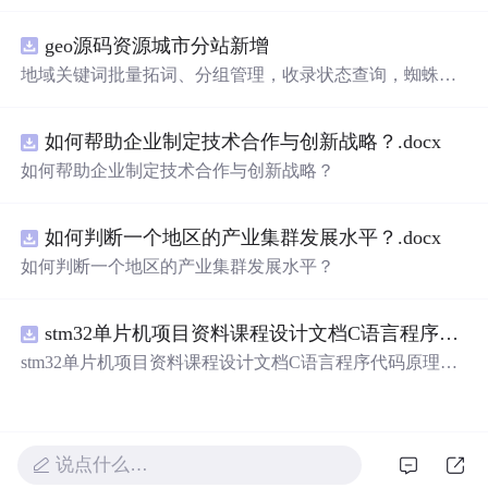
电压的稳定控制与储能系统双向充放电的闭环调控体系展
开深入研究，系统探讨了光伏阵列非线性输出特性与锂离
geo源码资源城市分站新增
子电池储能系统在离网直流微网中的能量均衡建模方法及
分层控制策略。通过Simulink平台构建完整的光伏储能直流
地域关键词批量拓词、分组管理，收录状态查询，蜘蛛访
系统仿真模型，涵盖PV阵列、Boost DC-DC变换器、负
问监控 支持 OEM 贴牌改 LOGO、后台名称，可搭建代理
载、双向DC-DC变换器及电池系统等关键组件，实现了最
分销账号，下级客户数据隔离，适合做服务商对外接单 源
大功率点跟踪（MPPT）与储能系统的协同控制，有效应
如何帮助企业制定技术合作与创新战略？.docx
码交付，私有化部署到自己服务器，非 SaaS 账号，拥有完
对光照波动引起的功率供需失衡问题。研究采用双PI闭环
整程序文件，支持二次开发定制 PC + 移动端适配，自带基
如何帮助企业制定技术合作与创新战略？
控制、模型预测控制（MPC）等多种先进控制算法，显著
础模板，可自行替换前端页面 附带安装部署文档、环境配
提升了系统的动态响应速度与直流母线电压稳定性，并实
置教程
现了储能系统在削峰填谷中的优化运行，对于增强离网微
如何判断一个地区的产业集群发展水平？.docx
网的供电可靠性与能源利用效率具有重要理论价值和工程
如何判断一个地区的产业集群发展水平？
意义。; 适合人群：具备电力电子、新能源系统或自动控制
等相关领域基础知识的研究生、科研人员，以及从事微电
网、光伏储能系统开发与设计的工程技术人员。; 使用场景
stm32单片机项目资料课程设计文档C语言程序代码原理图电路PCB实例无线智能报警器的设计
及目标：① 构建适用于离网场景的光伏储能系统Simulink
stm32单片机项目资料课程设计文档C语言程序代码原理图
仿真模型；② 实现间歇性光照条件下48V直流母线电压的
电路PCB实例无线智能报警器的设计
精确稳定控制与储能系统的双向能量管理；③ 研究MPPT
控制与储能充放电策略之间的协同机制，提升系统在复杂
工况下的运行稳定性与鲁棒性；④ 为微电网能量管理系统
的设计、优化与性能验证提供可靠的理论依据和技术支
说点什么…
撑。; 阅读建议：建议结合文中所述的Simulink仿真模型与