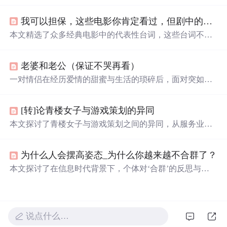
抓鱼、采野花、爬树摘果等，而悲伤的经历则有关学习成
绩、表演出糗及被
欺负
等。一次冬日的“旅行”成为特别的
我可以担保，这些电影你肯定看过，但剧中的台词，你还记得不？
记忆。
本文精选了众多经典电影中的代表性台词，这些台词不仅
深入人心，还往往蕴含着深刻的人生哲理。从《阿甘正
传》到《大话西游》，每一句台词背后都有一个精彩的故
老婆和老公（保证不哭再看）
事。
一对情侣在经历爱情的甜蜜与生活的琐碎后，面对突如其
来的疾病，展现了深刻的情感与生命的脆弱。女主角在生
命最后的日子里，为男友留下深情的信件，约定十年为
[转]论青楼女子与游戏策划的异同
期，十年后彻底忘记彼此，期待来生再续前缘。
本文探讨了青楼女子与游戏策划之间的异同，从服务业的
角度出发，分析了两者在选择、多才多艺、现实、过程、
分工、未来及独立等方面的相似之处，以及他们各自面临
为什么人会摆高姿态_为什么你越来越不合群了？
的挑战和追求的理想。
本文探讨了在信息时代背景下，个体对‘合群’的反思与重
构。指出传统社交范式中的表面迎合已失去必要性，真正
有效的人际联结应基于价值认同而非从众行为。文章强调
独处能力、自我认知与数字时代人际网络构建的关联性，
批判强制合群对心理健康的损害，并指出卓尔不群者更易
说点什么…
在技术驱动的知识经济中建立差异化优势。