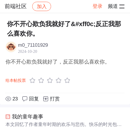
前端社区
登录
频道
加入
帖子详情
社区
前端社区
感慨
你不开心欺负我就好了&#xff0c;反正我那
么喜欢你。
m0_71101929
2024-10-20
你不开心欺负我就好了，反正我那么喜欢你。
给本帖投票
23
回复
打赏
我的童年趣事
本文回忆了作者童年时期的欢乐与悲伤。快乐的时光包括