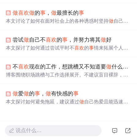
自己变得更好的
事
的重要性，而非仅仅追求快乐。他提
到，不要让失败的恐惧、比较或评判阻碍你成长，要勇于
做
喜欢
做
的
事
，
做
最擅长的
事
冒险，接受失败，因为这些挫折和努力正是成功的基石。
他还分享了从Merrimack College毕业后，如何选择自己的
本文讨论了如何在面对社会上的各种诱惑时坚持
做
自己
喜
道路，包括拒绝看似安全的工作，转而去追求演艺
事
业，
欢
且擅长的
事
情。作者认为，要实现这一目标，除了设定
最终创作出《费城总是阳光明媚》这部剧。查理鼓励毕业
清晰的目标外，还需要通过不断积累经验来增强自我控制
生们走出舒适区，面对挑战，活出自我，
做
那些即使艰难
尝试
做
自己不
喜欢
的
事
，并努力将其
做
好
力。
但长远来看会带来回报的
事
。
本文探讨了如何通过尝试平时不
喜欢
的
事
情来拓展个人舒
适区并实现自我成长。作者分享了从不
喜欢
跑步到逐渐享
受这一过程的经历，并鼓励读者勇敢面对挑战。
不
喜欢
现在的工作，想跳槽又不知道要
做
什么，该怎么办？
博客围绕职场跳槽与工作选择展开。不建议盲目裸辞，应
考虑薪资保障。判断离职需思考工作价值、新环境及未来
规划。降低遇到不
喜欢
工作的可能，要分清是环境还是工
做
爱
做
的
事
，
做
有快感的
事
作本身的问题，可通过反问自己、写日志反思和留时间放
空来解决。
本文探讨如何避免拖延，建议通过
做
自己热爱且能迅速获
得反馈的
事
情来提高执行力。作者指出，人们通常不会拖
延
喜欢
的
事
，如打游戏、阅读，而对如学习、工作任务等
容易产生拖延。
做
有“快感”的
事
，即那些能快速得到成果
或反馈的
事
情，可以降低拖延的可能性。同时，过于依赖
说点什么…
外部目标（如奖金、评价）往往导致拖延，而自我驱动并