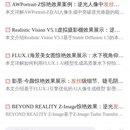
AWPortrait-Z惊艳效果案例：逆光人像中
发丝
透光
与
本文详解AWPortrait-Z在AI人像生成中突破逆光难题的能
力，重点阐述其
发丝
透光
与面部立体感的实现机制：依托
Z-Image底模与LoRA微调，结合高频细节增强、动态高光
Realistic Vision V5.1虚拟摄影棚效果展示：逆光
发
映射及Alpha通道融合实现逼真
发丝
透光
；通过结构优先建
模与局部对比度控制提升面部三维真实性。涵盖参数调控
本文介绍Realistic Vision V5.1基于Stable Diffusion 1.5的本地
策略、避坑要点及可复现三步工作流。
化AI人像生成工具，重点实现逆光下
发丝
透光
与皮肤次表
面散射（SSS）两大物理渲染效果。通过模型架构优化，
FLUX.1海景美女图惊艳效果展示：水下视角仰拍+阳光折射+
在普通GPU设备上稳定生成具备单反级光影过渡、毛发细
节及皮肤质感的写实人像，并支持多档显存适配与异常恢
本文详解如何利用FLUX.1 AI模型生成高质量水下仰拍海
复机制。
景人像，涵盖核心物理效果建模（光线折射、
发丝
透光
、
水面波纹）、提示词工程（视角/光线/物理/画质四维关键
影墨·今颜惊艳效果展示：
发丝
级细节、睫毛阴影、耳垂
词组合）、关键参数配置（1024×1024分辨率、25步、CFG
=3.5）及常见问题解决策略，突出AI对光学规律与水下透
本文介绍基于FLUX.1引擎优化的AI人像生成模型‘影墨·今
视的真实模拟能力。
颜’，聚焦其在
发丝
级细节重建、微光影建模（如睫毛阴
影、耳垂
透光
）及东方美学风格迁移方面的突破。该模型
BEYOND REALITY Z-Image惊艳效果：逆光
发丝
透
深度融合小红书真实质感审美与先进扩散架构，在皮肤纹
理、光照物理仿真、低饱和色彩控制等方面显著提升人像
BEYOND REALITY Z-Image基于Z-Image-Turbo Transforme
真实性与艺术表现力，适用于高端时尚数字内容创作。
r架构，实现逆光
发丝
透光
、面部柔焦与背景虚化三重叠加
效果。其核心技术包括BF16高精度推理、深度感知语义分