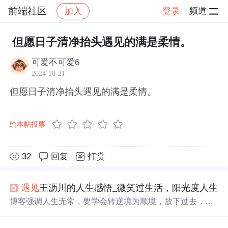
前端社区
登录
频道
加入
帖子详情
社区
前端社区
感慨
但愿日子清净抬头遇见的满是柔情。
可爱不可爱6
2024-10-21
但愿日子清净抬头遇见的满是柔情。
给本帖投票
32
回复
打赏
遇见
王沥川的人生感悟_微笑过生活，阳光度人生
博客强调人生无常，要学会转逆境为顺境，放下过去，收
拾心情重新上路。指出人生是一场修行，要修心，把握当
下。还提到不要羡慕他人生活，应靠心态生活，微笑面