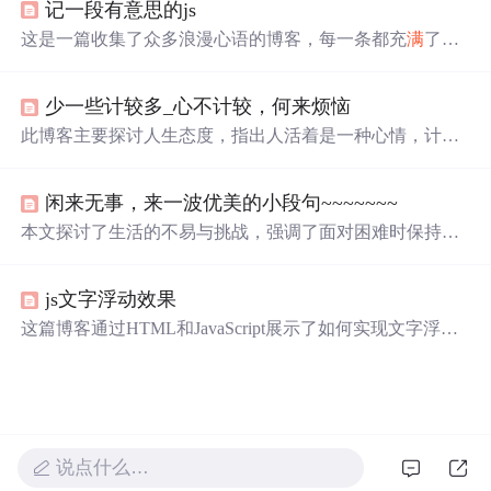
记一段有意思的js
对，保持阳光心态，积极过好余生。
这是一篇收集了众多浪漫心语的博客，每一条都充
满
了甜
蜜和温情，表达了作者对某人的深深喜爱。从星辰大海到
日常生活，从诗词歌赋到甜蜜日常，字里行间透露出对你
少一些计较多_心不计较，何来烦恼
的独特情感，仿佛每个瞬间都因你而闪耀。这些话语如同
繁星，照亮了平凡的
日子
，让人感受到爱的力量和美好。
此博客主要探讨人生态度，指出人活着是一种心情，计较
太多心累，应坦然面对。心宽能减少烦恼，释怀能远离是
非。不要攀比，幸福需自己感受。心是烦恼根源，少计
闲来无事，来一波优美的小段句~~~~~~~
较、善待他人，学会权衡得失，接受人生残缺。
本文探讨了生活的不易与挑战，强调了面对困难时保持乐
观态度的重要性。通过分享个人感悟，鼓励读者无论遭遇
何种困境，都应以微笑面对，积极寻找生活的美好。文章
js文字浮动效果
深入剖析了人生的苦与乐，提出了笑对生活的积极态度。
这篇博客通过HTML和JavaScript展示了如何实现文字浮动
的效果。作者利用CSS设置元素的绝对定位，JavaScript则
用来随机生成文字的初始位置和透明度变化，营造出文字
在页面上随机飘动的视觉效果。此外，文中还包含了对CS
S样式和JavaScript事件监听的运用，增加了互动性和趣味
性。
说点什么…