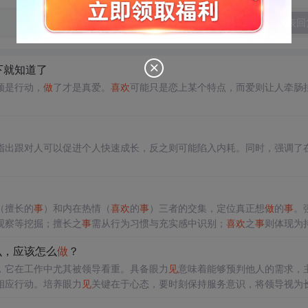
发表回
下就知道了
须是行动，
做
了才是真爱。
喜欢
可能只是恋上某个特点，而爱则让人牵肠
指出跟对人可以促进个人快速成长，反之则可能陷入内耗。同时，强调了
。
（擅长的
事
）和内在热情（
喜欢
的
事
）三者的交集，定位真正想
做
的
事
。
观察等挖掘；擅长之
事
需从行为习惯与充实感中识别；
喜欢
之
事
则体现为
逻辑。
么，应该怎么
做
？
，它在工作中尤其被领导看重。具备眼力
见
意味着能够预判他人的需求，
相应行动。培养眼力
见
关键在于心态，要时刻保持服务意识，将领导视为