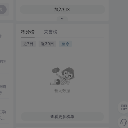
复
加入社区
积分榜
荣誉榜
挂
近7日
近30日
至今
在跟
强调
暂无数据
持续
主动
查看更多榜单
长