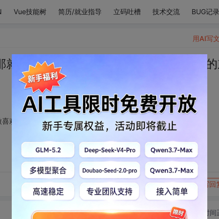
N
Vue技能树
简历/就业指导
立码吐槽
技术交流
BUG记
用AI写
那就去见喜欢的人，做喜欢的事，买喜欢的
做喜欢的事，买喜欢的东西。
转发到动态
举报
写回
切换为时间