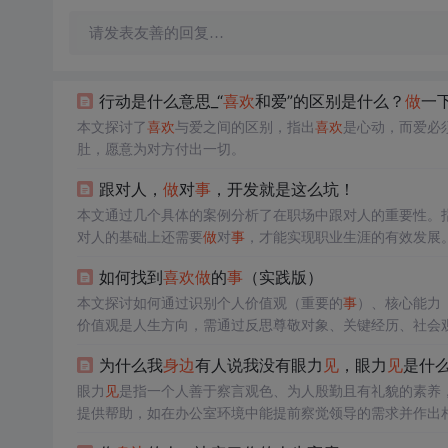
请发表友善的回复…
行动是什么意思_“
喜欢
和爱”的区别是什么？
做
一
本文探讨了
喜欢
与爱之间的区别，指出
喜欢
是心动，而爱必
肚，愿意为对方付出一切。
跟对人，
做
对
事
，开发就是这么坑！
本文通过几个具体的案例分析了在职场中跟对人的重要性。
对人的基础上还需要
做
对
事
，才能实现职业生涯的有效发展
如何找到
喜欢
做
的
事
（实践版）
本文探讨如何通过识别个人价值观（重要的
事
）、核心能力
价值观是人生方向，需通过反思尊敬对象、关键经历、社会
投入意愿与心流体验。三者交叉构成职业与人生选择的底层
为什么我
身边
有人说我没有眼力
见
，眼力
见
是什
眼力
见
是指一个人善于察言观色、为人殷勤且有礼貌的素养
提供帮助，如在办公室环境中能提前察觉领导的需求并作出
辈，以尊重和学习的态度对待工作。